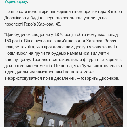
Укрінформу
.
Працювали волонтери під керівництвом архітектора Віктора
Дворнікова у будівлі першого реального училища на
проспекті Героїв Харкова, 45.
“Цей будинок зведений у 1870 році, тобто йому вже понад
150 років. Він є визначною пам’яткою для Харкова. Зараз
працює техніка, яка прокладає нам доступ у зону завалів.
Поділимося на групи та будемо намагатися вилучити
вцілілу цеглу. Трапляється також цегла фігурна – з карнизів,
декоративних елементів. Це цегла, яка була виготовлена за
індивідуальним замовленням і вона теж може
використовуватися при відновленні”, – говорить Дворніков.