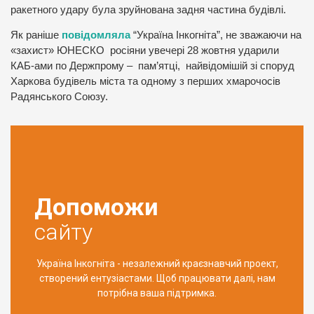
ракетного удару була зруйнована задня частина будівлі.
Як раніше
повідомляла
“Україна Інкогніта”, не зважаючи на
«захист» ЮНЕСКО росіяни увечері 28 жовтня ударили
КАБ-ами по Держпрому – пам’ятці, найвідомішій зі споруд
Харкова будівель міста та одному з перших хмарочосів
Радянського Союзу.
Допоможи
сайту
Україна Інкогніта - незалежний краєзнавчий проект,
створений ентузіастами. Щоб працювати далі, нам
потрібна ваша підтримка.