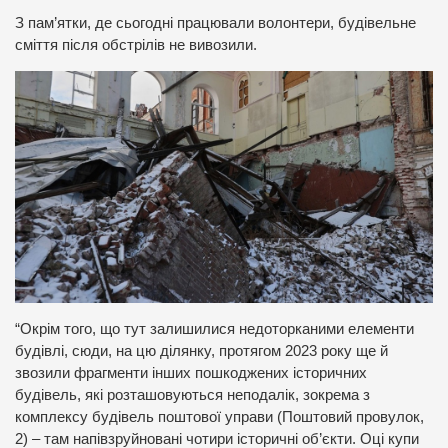
З пам’ятки, де сьогодні працювали волонтери, будівельне
сміття після обстрілів не вивозили.
“Окрім того, що тут залишилися недоторканими елементи
будівлі, сюди, на цю ділянку, протягом 2023 року ще й
звозили фрагменти інших пошкоджених історичних
будівель, які розташовуються неподалік, зокрема з
комплексу будівель поштової управи (Поштовий провулок,
2) – там напівзруйновані чотири історичні об’єкти. Оці купи