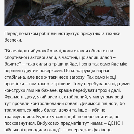
Перед початком робіт він інструктує присутніх із техніки
безпеки.
“Внаслідок вибухової хвилі, коли стався обвал стіни
спортивної і актової зали, в частині, що залишилася –
бачите? – така сильна тріщина йде, і вона так само йде між
першим і другим поверхами. Ця конструкція наразі
стабільна, але все ж таки несе загрозу. Так само й оці
простінки – там також є тріщини. Тому перебування під цими
конструкціями не бажане, краще перебувати трохи далі.
Фрагмент даху, який висить, стабільний, у минулому році
тут провели контрольований обвал. Дивимося під ноги, бо
трапляються якісь балки, цвяхи та інше – аби не
травмувалися. Будьте уважні, щоб не перечепитися, не
посковзнутися. Вибухових предметів тут немає – ДСНС і
військові проводили огляд”, – попереджає фахівець.