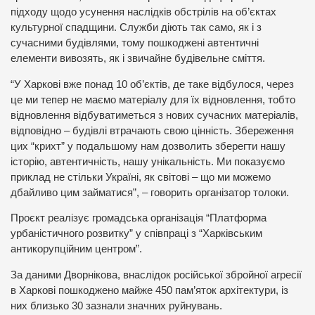
підходу щодо усунення наслідків обстрілів на об’єктах
культурної спадщини. Служби діють так само, як і з
сучасними будівлями, тому пошкоджені автентичні
елементи вивозять, як і звичайне будівельне сміття.
“У Харкові вже понад 10 об’єктів, де таке відбулося, через
це ми тепер не маємо матеріалу для їх відновлення, тобто
відновлення відбуватиметься з нових сучасних матеріалів,
відповідно – будівлі втрачають свою цінність. Збереження
цих “крихт” у подальшому нам дозволить зберегти нашу
історію, автентичність, нашу унікальність. Ми показуємо
приклад не стільки Україні, як світові – що ми можемо
дбайливо цим займатися”, – говорить організатор толоки.
Проєкт реалізує громадська організація “Платформа
урбаністичного розвитку” у співпраці з “Харківським
антикорупційним центром”.
За даними Дворнікова, внаслідок російської збройної агресії
в Харкові пошкоджено майже 450 пам’яток архітектури, із
них близько 30 зазнали значних руйнувань.