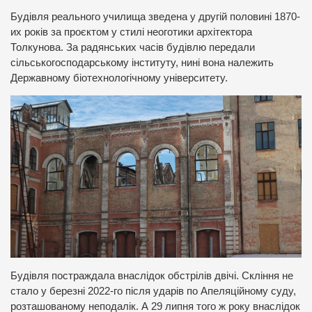
Будівля реального училища зведена у другій половині 1870-
их років за проєктом у стилі неоготики архітектора
Толкунова. За радянських часів будівлю передали
сільськогосподарському інституту, нині вона належить
Державному біотехнологічному університету.
Будівля постраждала внаслідок обстрілів двічі. Скління не
стало у березні 2022-го після ударів по Апеляційному суду,
розташованому неподалік. А 29 липня того ж року внаслідок