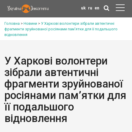
uk
ru
en
Головна
>
Новини
>
У Харкові волонтери зібрали автентичні
фрагменти зруйнованої росіянами пам’ятки для її подальшого
відновлення
У Харкові волонтери
зібрали автентичні
фрагменти зруйнованої
росіянами пам’ятки для
її подальшого
відновлення