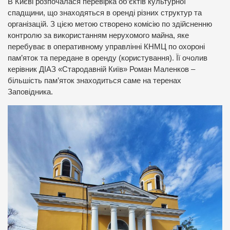
В Києві розпочалася перевірка об’єктів культурної
спадщини, що знаходяться в оренді різних структур та
організацій. З цією метою створено комісію по здійсненню
контролю за використанням нерухомого майна, яке
перебуває в оперативному управлінні КНМЦ по охороні
пам’яток та передане в оренду (користування). Її очолив
керівник ДІАЗ «Стародавній Київ» Роман Маленков –
більшість пам’яток знаходиться саме на теренах
Заповідника.