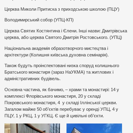
Церква Миколи Притиска з приходською школою (ПЦУ)
Володимирський собор (УПЦ-КП)
Церква Святих Костянтина і Єлени. Інші назви: Дмитрівська
церква, або церква Святого Дмитрія Ростовського. (УПЦ)
Національна академія образотворчого мистецтва і
архітектури (Колишня київська духовна семінарія).
Також будуть проінспектовані низка споруд колишнього
Братського монастиря (зараз НаУКМА) та житлових і
адміністративних будівель.
Основна частина, як бачимо, – храми та монастирі: 14 у
комплексі Флорівського монастиря, 20 у складі
Покровського монастиря, 4 у складі Іллінської церкви.
Загалом майже 50 об’єктів перебуває у оренді УПЦ, 4 у
ПЦУ, 1 у РКЦ, 1 у УГКЦ. Є ще й цивільні об’єкти.