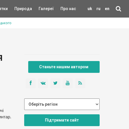
ятки
Природа
Галереї
Про нас
uk
ru
en
нцького
я
Станьте нашим автором
чі
интар.
Підтримати сайт