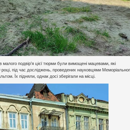
в малого подвір’я цієї тюрми були вимощені мацевами, які
 році, під час досліджень, проведених науковцями Меморіально
том. Їх підняли, однак досі зберігали на місці.