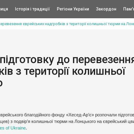
ниця
Історія і традиції
Регіони України
Закордон
Пам'
перевезення єврейських надгробків з території колишньої тюрми на Ло
 підготовку до перевезенн
ів з території колишньої
о
єврейського благодійного фонду «Хесед-Ар’є» розпочали підготов
цев) з подвір’я колишньої тюрми на Лонцького на єврейський цв
es of Ukraine
.