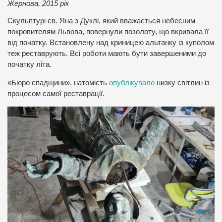
Жернова, 2015 рік
Скульптурі св. Яна з Дуклі, який вважається небесним
покровителям Львова, повернули позолоту, що вкривала її
від початку. Встановлену над криницею альтанку із куполом
теж реставрують. Всі роботи мають бути завершеними до
початку літа.
«Бюро спадщини», натомість
опублікувало
низку світлин із
процесом самої реставрації.