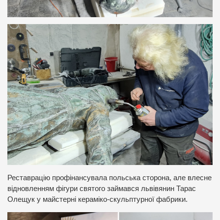
Реставрацію профінансувала польська сторона, але влесне
відновленням фігури святого займався львівянин Тарас
Олещук у майстерні кераміко-скульптурної фабрики.