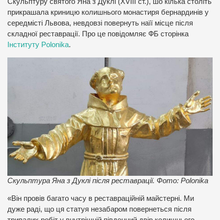
Скульптуру святого Яна з Дуклі (XVIII ст.), шо кілька століть
прикрашала криницю колишнього монастиря бернардинів у
середмісті Львова, невдовзі повернуть наїї місце після
складної реставрації. Про це повідомляє ФБ сторінка
Інституту Polonika
.
Скульптура Яна з Дуклі після реставрації. Фото: Polonika
«Він провів багато часу в реставраційній майстерні. Ми
дуже раді, що ця статуя незабаром повернеться після
тривалих робіт у внутрішній південний двір колишнього