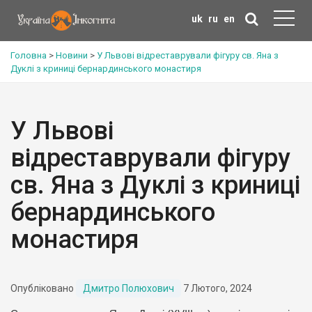
uk
ru
en
Головна
>
Новини
>
У Львові відреставрували фігуру св. Яна з
Дуклі з криниці бернардинського монастиря
У Львові
відреставрували фігуру
св. Яна з Дуклі з криниці
бернардинського
монастиря
Опубліковано
Дмитро Полюхович
7 Лютого, 2024