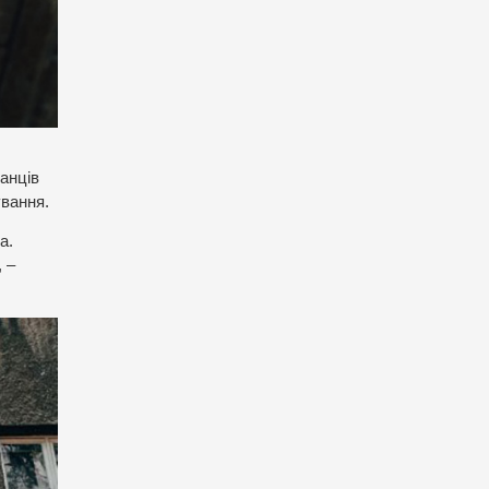
канців
ування.
а.
 –