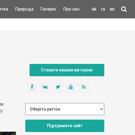
ятки
Природа
Галереї
Про нас
uk
ru
en
Станьте нашим автором
на
 у
Підтримати сайт