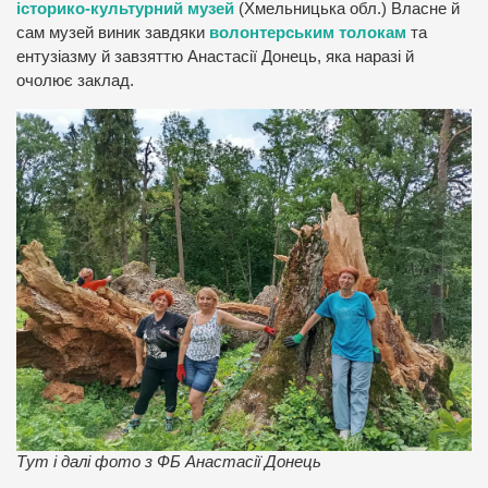
історико-культурний музей
(Хмельницька обл.) Власне й
сам музей виник завдяки
волонтерським толокам
та
ентузіазму й завзяттю Анастасії Донець, яка наразі й
очолює заклад.
Тут і далі фото з ФБ Анастасії Донець