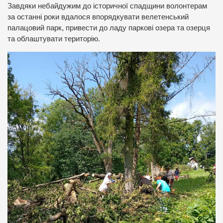
Завдяки небайдужим до історичної спадщини волонтерам
за останні роки вдалося впорядкувати велетенський
палацовий парк, привести до ладу паркові озера та озерця
та облаштувати територію.