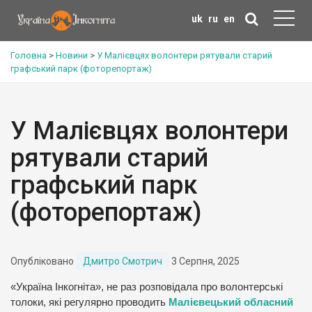
uk
ru
en
Головна
>
Новини
>
У Малієвцях волонтери рятували старий
графський парк (фоторепортаж)
У Малієвцях волонтери
рятували старий
графський парк
(фоторепортаж)
Опубліковано
Дмитро Смотрич
3 Серпня, 2025
«Україна Інкогніта», не раз розповідала про волонтерські
толоки, які регулярно проводить
Малієвецький обласний