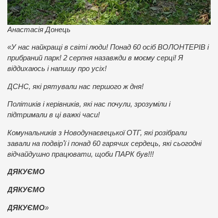
Анастасія Донець
«У нас найкращі в світі люди! Понад 60 осіб ВОЛОНТЕРІВ і
прибраний парк! 2 серпня назавжди в моєму серці! Я
віддихаюсь і напишу про усіх!
ДСНС, які рятували нас першого ж дня!
Політиків і керівників, які нас почули, зрозуміли і
підтримали в ці важкі часи!
Комунальників з Новодунаєвецької ОТГ, які розібрали
завали на подвірʼї і понад 60 гарячих сердець, які сьогодні
відчайдушно працювати, щоби ПАРК був!!!
ДЯКУЄМО
ДЯКУЄМО
ДЯКУЄМО
»