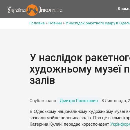
Крам
Головна
>
Новини
>
У наслідок ракетного удару в Оде
У наслідок ракетно
художньому музеї 
залів
Опубліковано
Дмитро Полюхович
8 Листопада, 
В Одеському національному художньому музеї вна
зазнали майже половина залів. Про це в комента
Катерина Кулай, передає кореспондент
Укрінфор