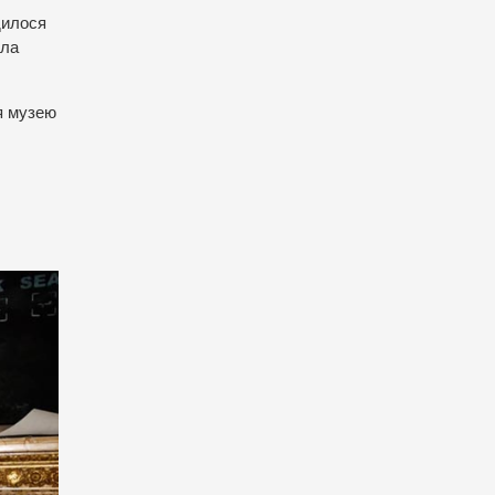
дилося
ала
ія музею