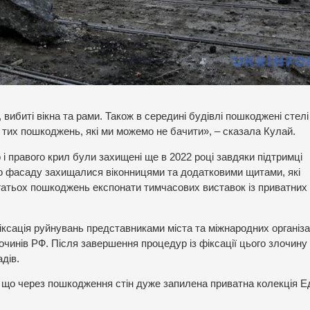
ибиті вікна та рами. Також в середині будівлі пошкоджені стелі
 тих пошкоджень, які ми можемо не бачити», – сказала Кулай.
 і правого крил були захищені ще в 2022 році завдяки підтримці
го фасаду захищалися віконницями та додатковими щитами, які
гатьох пошкоджень експонати тимчасових виставок із приватних
фіксація руйнувань представниками міста та міжнародних організа
очинів РФ. Після завершення процедур із фіксації цього злочину
дів.
 що через пошкодження стін дуже запилена приватна колекція 