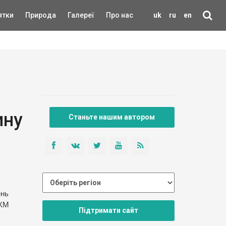
ятки
Природа
Галереї
Про нас
uk
ru
en
ину
Станьте нашим автором
ень
НХМ
Підтримати сайт