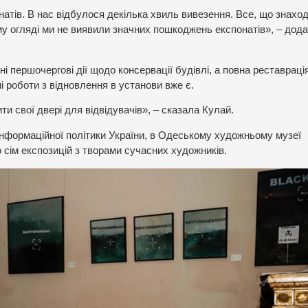
атів. В нас відбулося декілька хвиль вивезення. Все, що знахо
ому огляді ми не виявили значних пошкоджень експонатів», – дод
 першочергові дії щодо консервації будівлі, а повна реставрац
і роботи з відновлення в установи вже є.
 свої двері для відвідувачів», – сказала Кулай.
 інформаційної політики України, в Одеському художньому музеї
 сім експозицій з творами сучасних художників.