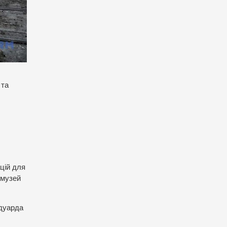
 та
цій для
 музей
Едуарда