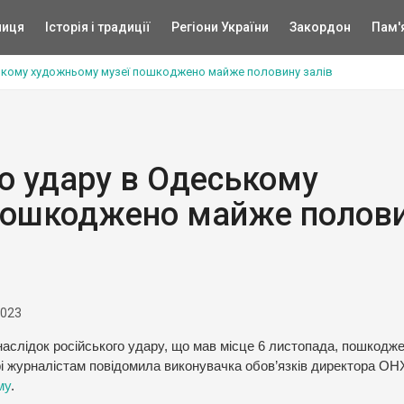
ниця
Історія і традиції
Регіони України
Закордон
Пам'
ському художньому музеї пошкоджено майже половину залів
го удару в Одеському
пошкоджено майже полов
2023
слідок російського удару, що мав місце 6 листопада, пошкодж
рі журналістам повідомила виконувачка обов’язків директора О
му
.