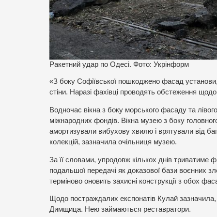
Ракетний удар по Одесі. Фото: Укрінформ
«З боку Софіївської пошкоджено фасад установи, в
стіни. Наразі фахівці проводять обстеження щодо
Водночас вікна з боку морського фасаду та лівого
міжнародних фондів. Вікна музею з боку головно
амортизували вибухову хвилю і врятували від ба
колекцій, зазначила очільниця музею.
За її словами, упродовж кількох днів триватиме 
подальшої передачі як доказової бази воєнних зл
терміново оновить захисні конструкції з обох фаса
Щодо постраждалих експонатів Кулай зазначила,
Димщица. Нею займаються реставратори.