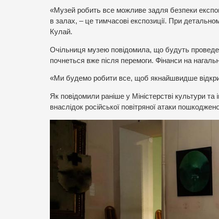
«Музей робить все можливе задля безпеки експон
в залах, – це тимчасові експозиції. При детальн
Кулай.
Очільниця музею повідомила, що будуть проведені
почнеться вже після перемоги. Фінанси на нагальн
«Ми будемо робити все, щоб якнайшвидше відкрити
Як повідомили раніше у Міністерстві культури та
внаслідок російської повітряної атаки пошкоджено