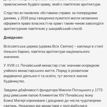
привласнення будівлі храму, який є пам’яткою архітектури.
Слідство встановлює обставини справи: за попередніми
даними, у 2018 році священнослужителі могли незаконно
оформити право власності на храм і таким чином заволодіти
архітектурною пам’яткою у шахрайський спосіб.
Довідково:
Всіхсвятська церква (церква Всіх Святих) – каплиця в стилі
пізнього бароко, пам’ятка архітектури національного
значення.
У XVIII ст. Почаївський монастир стає значним осередком
унійного монастирського життя. Поряд із розвитком
видавничої діяльності та освіти, тут велося значне
будівництво.
Завдяки дбайливості фундатора Миколи Потоцького у 1773
році римським папою Климентом XIV Почаївську ікону
Божої Матері короновано і доєднано до числа чудотворних
святинь. Недалеко від монастиря у полі відбулися