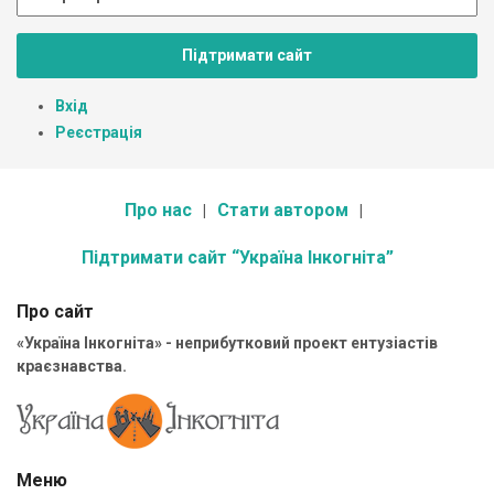
Підтримати сайт
Вхід
Реєстрація
Про нас
Стати автором
Підтримати сайт “Україна Інкогніта”
Про сайт
«Україна Інкогніта» - неприбутковий проект ентузіастів
краєзнавства.
Меню