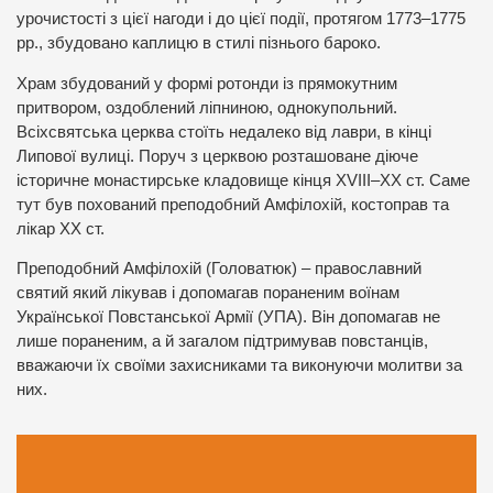
урочистості з цієї нагоди і до цієї події, протягом 1773–1775
рр., збудовано каплицю в стилі пізнього бароко.
Храм збудований у формі ротонди із прямокутним
притвором, оздоблений ліпниною, однокупольний.
Всіхсвятська церква стоїть недалеко від лаври, в кінці
Липової вулиці. Поруч з церквою розташоване діюче
історичне монастирське кладовище кінця XVІІІ–ХХ ст. Саме
тут був похований преподобний Амфілохій, костоправ та
лікар ХХ ст.
Преподобний Амфілохій (Головатюк) – православний
святий який лікував і допомагав пораненим воїнам
Української Повстанської Армії (УПА). Він допомагав не
лише пораненим, а й загалом підтримував повстанців,
вважаючи їх своїми захисниками та виконуючи молитви за
них.