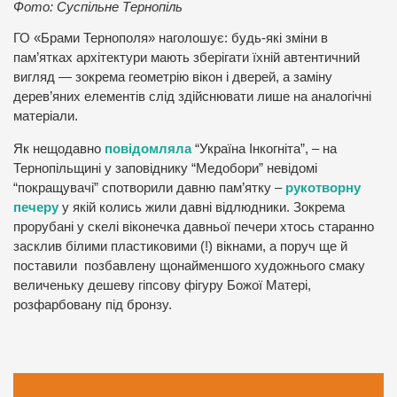
Фото: Суспільне Тернопіль
ГО «Брами Тернополя» наголошує: будь-які зміни в
пам’ятках архітектури мають зберігати їхній автентичний
вигляд — зокрема геометрію вікон і дверей, а заміну
дерев’яних елементів слід здійснювати лише на аналогічні
матеріали.
Як нещодавно
повідомляла
“Україна Інкогніта”, – на
Тернопільщині у заповіднику “Медобори” невідомі
“покращувачі” спотворили давню пам’ятку –
рукотворну
печеру
у якій колись жили давні відлюдники. Зокрема
прорубані у скелі віконечка давньої печери хтось старанно
засклив білими пластиковими (!) вікнами, а поруч ще й
поставили позбавлену щонайменшого художнього смаку
величеньку дешеву гіпсову фігуру Божої Матері,
розфарбовану під бронзу.