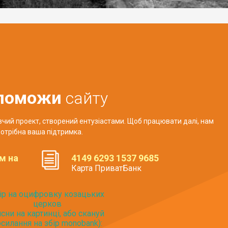
поможи
сайту
авчий проект, створений ентузіастами. Щоб працювати далі, нам
отрібна ваша підтримка.
м на
4149 6293 1537 9685
Карта ПриватБанк
ір на оцифровку козацьких
церков
исни на картинці, або скануй
силання на збір monobank):