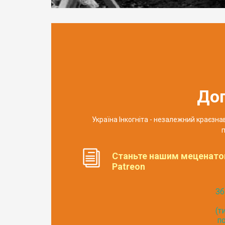
До
Україна Інкогніта - незалежний краєзн
п
Станьте нашим меценато
Patreon
Зб
(т
по