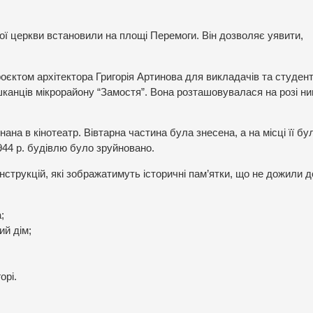
ї церкви встановили на площі Перемоги. Він дозволяє уявити,
оєктом архітектора Григорія Артинова для викладачів та студент
шканців мікрорайону “Замостя”. Вона розташовувалася на розі ни
на в кінотеатр. Вівтарна частина була знесена, а на місці її бу
944 р. будівлю було зруйновано.
струкцій, які зображатимуть історичні пам’ятки, що не дожили д
;
ий дім;
орі.