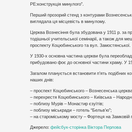
РЕ:конструкція минулого”.
Перший прозорий стенд з контурами Вознесенсько
виглядала ця місцевість в минулому.
Церква Вознесіння була збудована у 1911 р. за пр
тодішньої учительської семінарії, а також для ме
проспекту Коцюбинського та вул. Замостянської.
У 1930-х основна частина церкви була переобладна
прибудовано фоє до основної частини храму. У 1
Загалом планується встановити п’ять подібних кон
наших днів:
– проспект Коцюбинського – Вознесенська церква
– перехрестя Коцюбинського – Київська – Народн
– поблизу Мурів – Монастир єзуїтів;
– поблизу міськради – готель “Бельв’ю”;
– на староміському мосту – Фортеця на Замковій г
Джерело:
фейсбук-сторінка Віктора Перлова