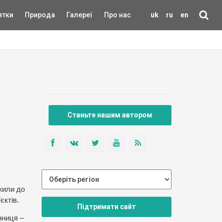
ятки
Природа
Галереї
Про нас
uk
ru
en
Станьте нашим автором
жили до
єктів.
Підтримати сайт
нниця –