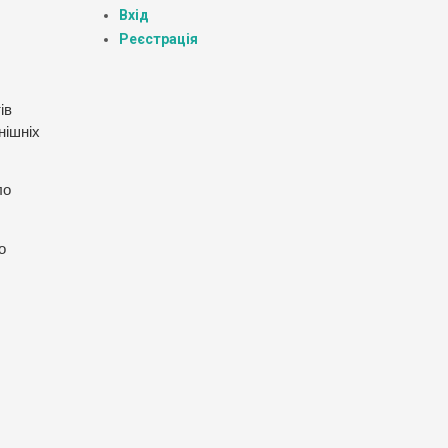
Вхід
Реєстрація
ів
нішніх
ло
о