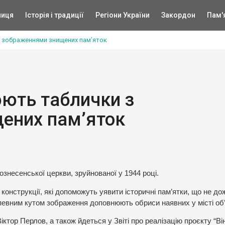
ниця
Історія і традиції
Регіони України
Закордон
Пам'
з зображеннями знищених пам’яток
юють таблички з
ених пам’яток
ознесенської церкви, зруйнованої у 1944 році.
конструкції, які допоможуть уявити історичні пам’ятки, що не до
 певним кутом зображення доповнюють обриси наявних у місті об’
іктор Перлов, а також йдеться у Звіті про реалізацію проєкту “Ві