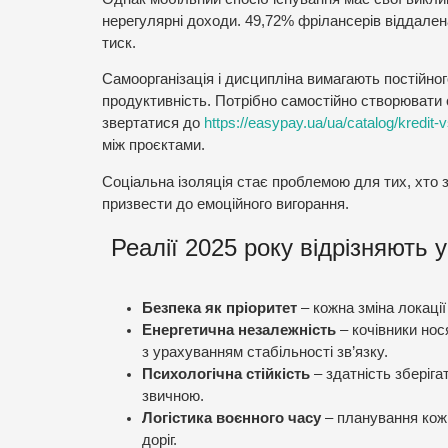
нерегулярні доходи. 49,72% фрілансерів віддале
тиск.
Самоорганізація і дисципліна вимагають постійног
продуктивність. Потрібно самостійно створювати 
звертатися до
https://easypay.ua/ua/catalog/kredit
між проєктами.
Соціальна ізоляція стає проблемою для тих, хто 
призвести до емоційного вигорання.
Реалії 2025 року відрізняють
Безпека як пріоритет
– кожна зміна локаці
Енергетична незалежність
– кочівники но
з урахуванням стабільності зв’язку.
Психологічна стійкість
– здатність зберіга
звичною.
Логістика воєнного часу
– планування кожн
доріг.