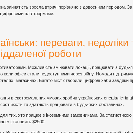
лена зайнятість зросла втричі порівняно з довоєнним періодом. З
я цифровими платформами.
аїнськи: переваги, недоліки 
віддаленої роботи
отиваторами. Можливість змінювати локації, працювати з будь-я
во коли офіси стали недоступними через війну. Номади підтриму
готелях, магазинах. Багато міст створили цифрові хаби завдяки 
вання в екстремальних умовах зробив українських спеціалістів ц
состійкість та здатність працювати в будь-яких обставинах.
для тих, хто працює з іноземними замовниками. За статистикою
neer становить $2500.
. Відсутність стабільності – це не лише про зміну локацій, а й 