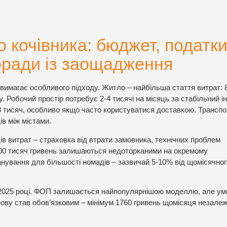
 кочівника: бюджет, податк
оради із заощадження
вимагає особливого підходу. Житло – найбільша стаття витрат: 
. Робочий простір потребує 2-4 тисячі на місяць за стабільний ін
 тисяч, особливо якщо часто користуватися доставкою. Транспо
ів між містами.
ців витрат – страховка від втрати замовника, технічних проблем
00 тисяч гривень залишаються недоторканими на окремому
нування для більшості номадів – зазвичай 5-10% від щомісячног
 2025 році. ФОП залишається найпопулярнішою моделлю, але ум
ову став обов’язковим – мінімум 1760 гривень щомісяця незалеж