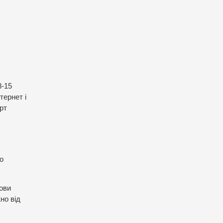
и
8-15
тернет і
рт
о
ови
но від