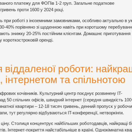
ованого платежу для ФОПів 1-2 груп. Загальне податкове
гривень проти 1600 у 2024 році.
ь при роботі з іноземними замовниками, особливо актуально в у
30-40% порівняно зі щоденною навіть при коротшому перебуванні
дають знижку 20-25% постійним клієнтам. Домашнє приготування
у короткостроковій оренді.
я віддаленої роботи: найкра
и, інтернетом та спільнотою
рових кочівників. Культурний центр поєднує розвинену IT-
д 50 спільних офісів, швидкий інтернет (середня швидкість 100
мнатної квартири – 12-18 тисяч гривень, денний пропуск у робоч
апи, тут регулярно відбуваються IT-конференції, нетворкінги.
ціну. Столиця концентрує найбільших роботодавців, найкращі бі
тів. Інтернет-покриття найстабільніше в країні. Однокімнатна кв