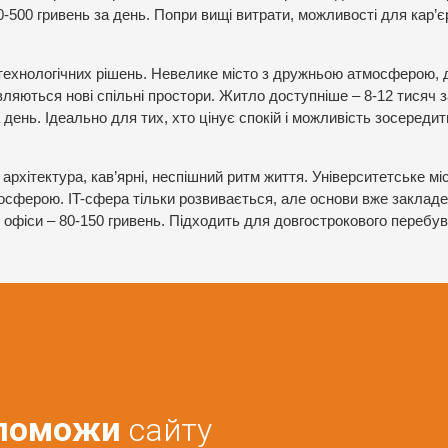
0-500 гривень за день. Попри вищі витрати, можливості для кар’є
ехнологічних рішень. Невелике місто з дружньою атмосферою, д
вляються нові спільні простори. Житло доступніше – 8-12 тисяч з
 день. Ідеально для тих, хто цінує спокій і можливість зосередит
архітектура, кав’ярні, неспішний ритм життя. Університетське міс
сферою. IT-сфера тільки розвивається, але основи вже закладе
 офіси – 80-150 гривень. Підходить для довгострокового перебув
поможи
сайту