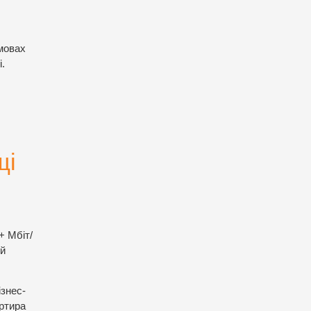
мовах
.
щі
+ Мбіт/
ий
знес-
артира