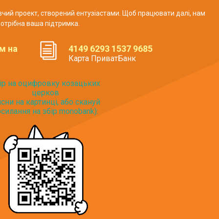
авчий проект, створений ентузіастами. Щоб працювати далі, нам
отрібна ваша підтримка.
м на
4149 6293 1537 9685
Карта ПриватБанк
ір на оцифровку козацьких
церков
исни на картинці, або скануй
силання на збір monobank):