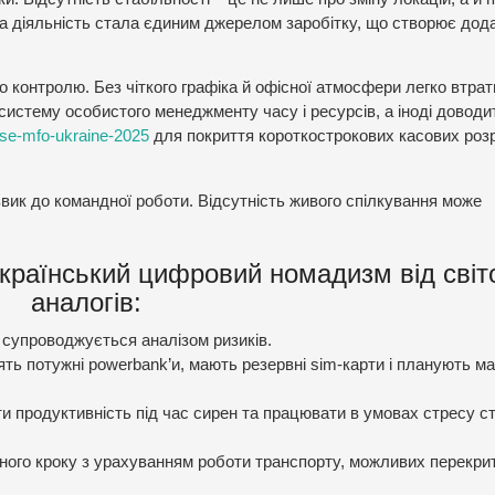
на діяльність стала єдиним джерелом заробітку, що створює дод
о контролю. Без чіткого графіка й офісної атмосфери легко втрат
систему особистого менеджменту часу і ресурсів, а іноді доводи
-vse-mfo-ukraine-2025
для покриття короткострокових касових роз
звик до командної роботи. Відсутність живого спілкування може
 український цифровий номадизм від світ
аналогів:
ї супроводжується аналізом ризиків.
сять потужні powerbank’и, мають резервні sim-карти і планують 
ти продуктивність під час сирен та працювати в умовах стресу с
ого кроку з урахуванням роботи транспорту, можливих перекрит