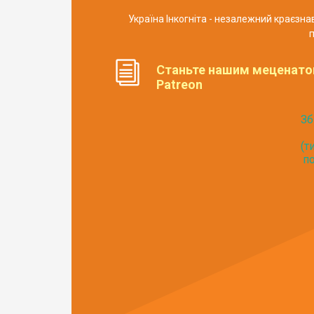
Україна Інкогніта - незалежний краєзн
п
Станьте нашим меценато
Patreon
Зб
(т
по