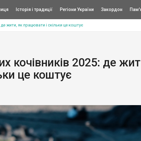
ниця
Історія і традиції
Регіони України
Закордон
Пам'
 де жити, як працювати і скільки це коштує
х кочівників 2025: де жит
ьки це коштує