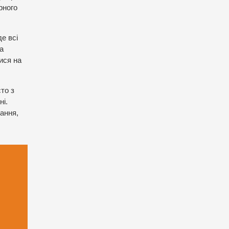
рного
е всі
а
ися на
то з
ні.
ання,