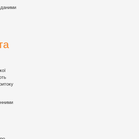
а даними
та
кої
ють
притоку
інними
про