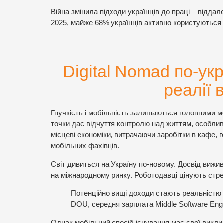
Війна змінила підходи українців до праці – відда
2025, майже 68% українців активно користуютьс
Digital Nomad по-укр
реалії 
Гнучкість і мобільність залишаються головними м
точки дає відчуття контролю над життям, особли
місцеві економіки, витрачаючи заробітки в кафе, 
мобільних фахівців.
Світ дивиться на Україну по-новому. Досвід вижи
на міжнародному ринку. Роботодавці цінують стре
Потенційно вищі доходи стають реальністю 
DOU, середня зарплата Middle Software Engi
Однак мобільний спосіб існування має свої виклики