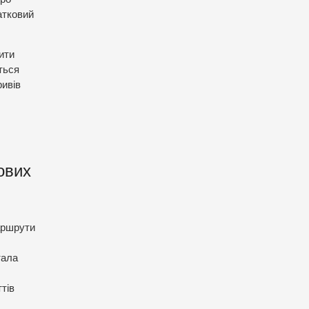
атковий
ити
ться
ривів
ових
маршрути
тала
тів