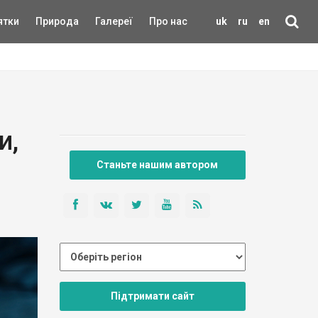
ятки
Природа
Галереї
Про нас
uk
ru
en
и,
Станьте нашим автором
Підтримати сайт