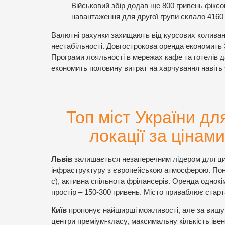
Військовий збір додав ще 800 гривень фікс
навантаження для другої групи склало 4160 
Валютні рахунки захищають від курсових коливан
нестабільності. Довгострокова оренда економить 
Програми лояльності в мережах кафе та готелів 
економить половину витрат на харчування навіть 
Топ міст України дл
локації за цінам
Львів
залишається незаперечним лідером для циф
інфраструктуру з європейською атмосферою. Пона
с), активна спільнота фрілансерів. Оренда однокі
простір – 150-300 гривень. Місто приваблює старт
Київ
пропонує найширші можливості, але за вищу 
центри преміум-класу, максимальну кількість івен