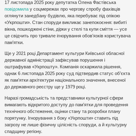
17 листопада 2025 року депутатка Олена Фастівська
повідомила
у соцмережах про чергову спробу фахівців
оглянути занедбану будівлю, яка перебуває під опікою
«Укрпошти». Стан споруди викликає занепокоєння: вибиті
вікна, пошкоджені стіни, дірки у стелі та купи сміття — усе
це свідчить про тривале ігнорування обов’язків користувача
пам’ятки.
Ще у 2021 році Департамент культури Київської обласної
державної адміністрації зафіксував порушення і
оштрафував «Укрпошту». Компанія оскаржила рішення,
однак 6 листопада 2025 року суд підтвердив статус об’єкта
як пам’ятки архітектури національного значення, внесеної
до державного реєстру ще у 1979 році.
Наразі громадськість та представники культурної сфери
вимагають відкритого доступу до пам’ятки для проведення
технічного обстеження, оцінки стану та розробки плану
порятунку. Ігнорування з боку «Укрпошти» ставить під
загрозу не лише фізичну цілісність споруди, а й культурну
спадщину регіону.