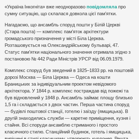
«Україна Інкогніта» вже неодноразово
повідомляла
про
сумну ситуацію, що склалася довкола цієї пам’ятки.
Нагадаємо, що ансамбль споруд пошти у Білій Церкві
(Стара пошта) — комплекс пам’яток архітектури
громадського призначення у місті Біла Церква.
Розташовується на Олександрійському бульварі, 47.
Статус пам’ятки національного значення отримала згідно з
постановою № 442 Ради Міністрів УРСР від 06.09.1979.
Комплекс споруд був зведений в 1825–1833 рр. на поштовій
дорозі Москва — Біла Церква — Одеса на кошти
Браницьких за індивідуальним проектом невідомого
архітектора. У 1844 р. комплекс постраждав від пожежі та
був відновлений у 1848 р. Ансамбль займає площу близько
1,5 га і складається з двох частин. Перша частина споруд
— будівлі поштової станції, готелю і заїзду (ямщицька). В
другій знаходились служби — каретне приміщення, кузня і
стайня. Всі споруди ансамблю стриманого і простого
класичного стилю. Станційний будинок, готель і ямщицька,
вирішені в стилі класицизму, утворюють курдонер. Решта