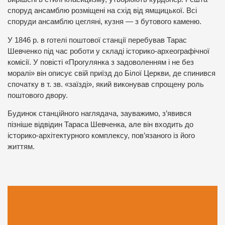
споруд ансамблю розміщені на схід від ямщицької. Всі
споруди ансамблю цегляні, кузня — з бутового каменю.
У 1846 р. в готелі поштової станції перебував Тарас
Шевченко під час роботи у складі історико-археографічної
комісії. У повісті «Прогулянка з задоволенням і не без
моралі» він описує свій приїзд до Білої Церкви, де спинився
спочатку в т. зв. «заїзді», який виконував спрощену роль
поштового двору.
Будинок станційного наглядача, зауважимо, з’явився
пізніше відвідин Тараса Шевченка, але він входить до
історико-архітектурного комплексу, пов’язаного із його
життям.