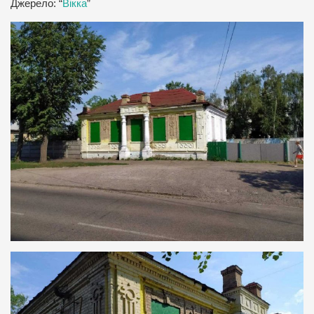
Джерело: “
Вікка
”