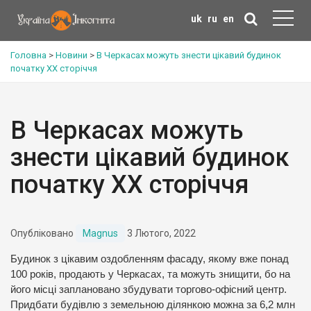
uk
ru
en
Головна
>
Новини
>
В Черкасах можуть знести цікавий будинок
початку ХХ сторіччя
В Черкасах можуть
знести цікавий будинок
початку ХХ сторіччя
Опубліковано
Magnus
3 Лютого, 2022
Будинок з цікавим оздобленням фасаду, якому вже понад
100 років, продають у Черкасах, та можуть знищити, бо на
його місці заплановано збудувати торгово-офісний центр.
Придбати будівлю з земельною ділянкою можна за 6,2 млн