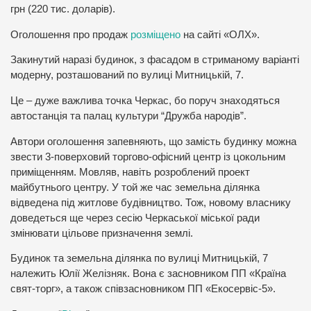
грн (220 тис. доларів).
Оголошення про продаж
розміщено
на сайті «ОЛХ».
Закинутий наразі будинок, з фасадом в стриманому варіанті
модерну, розташований по вулиці Митницькій, 7.
Це – дуже важлива точка Черкас, бо поруч знаходяться
автостанція та палац культури “Дружба народів”.
Автори оголошення запевняють, що замість будинку можна
звести 3-поверховий торгово-офісний центр із цокольним
приміщенням. Мовляв, навіть розроблений проект
майбутнього центру. У той же час земельна ділянка
відведена під житлове будівництво. Тож, новому власнику
доведеться ще через сесію Черкаської міської ради
змінювати цільове призначення землі.
Будинок та земельна ділянка по вулиці Митницькій, 7
належить Юлії Желізняк. Вона є засновником ПП «Країна
свят-торг», а також співзасновником ПП «Екосервіс-5».