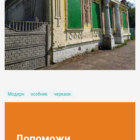
Модерн
особняк
черкаси
Допоможи