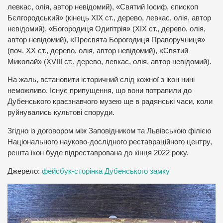
левкас, олія, автор невідомий), «Святий Іосиф, єпископ
Бєлгородський» (кінець ХІХ ст., дерево, левкас, олія, автор
невідомий), «Богородиця Одигітрія» (ХІХ ст., дерево, олія,
автор невідомий), «Пресвята Борогодиця Праворучниця»
(поч. ХХ ст., дерево, олія, автор невідомий), «Святий
Миколай» (ХVІІІ ст., дерево, левкас, олія, автор невідомий).
На жаль, встановити історичний слід кожної з ікон нині
неможливо. Існує припущення, що вони потрапили до
Дубенського краєзнавчого музею ще в радянські часи, коли
руйнувались культові споруди.
Згідно із договором між Заповідником та Львівською філією
Національного науково-дослідного реставраційного центру,
решта ікон буде відреставрована до кінця 2022 року.
Джерело:
фейсбук-сторінка Дубенського замку