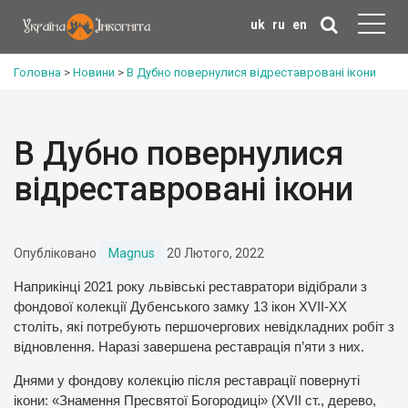
uk
ru
en
Головна
>
Новини
>
В Дубно повернулися відреставровані ікони
В Дубно повернулися
відреставровані ікони
Опубліковано
Magnus
20 Лютого, 2022
Наприкінці 2021 року львівські реставратори відібрали з
фондової колекції Дубенського замку 13 ікон ХVІІ-ХХ
століть, які потребують першочергових невідкладних робіт з
відновлення. Наразі завершена реставрація п’яти з них.
Днями у фондову колекцію після реставрації повернуті
ікони: «Знамення Пресвятої Богородиці» (ХVІІ ст., дерево,