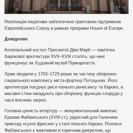
Реалізацію ініціативи забезпечено грантовою підтримкою
Європейського Союзу в рамках програми House of Europe.
Довідково
Колегіальний костел Пресвятої Діви Марії — пам’ятка
барокової архітектури XVII–XVIII століть, що нині
функціонує як Художній музей Прикарпаття.
Храм зводили у 1703–1729 роках як частину оборонно-
сакрального комплексу міста-фортеці Потоцьких. Його
архітектура поєднує риси пізнього ренесансу та бароко, а
масивні стіни нагадують про оборонну функцію споруди у
часи воєнних загроз.
Головна цінність інтер’єру — монументальний живопис
Еразма Фабіанського (XVIII ст.), рідкісний для Галичини
приклад «сухої фрески» у стилі пізнього бароко. Розписи
Фабіанського є важливим історичним джерелом, що