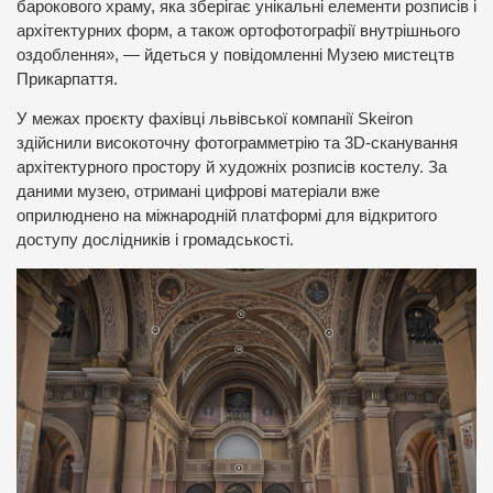
барокового храму, яка зберігає унікальні елементи розписів і
архітектурних форм, а також ортофотографії внутрішнього
оздоблення», — йдеться у повідомленні Музею мистецтв
Прикарпаття.
У межах проєкту фахівці львівської компанії Skeiron
здійснили високоточну фотограмметрію та 3D-сканування
архітектурного простору й художніх розписів костелу. За
даними музею, отримані цифрові матеріали вже
оприлюднено на міжнародній платформі для відкритого
доступу дослідників і громадськості.