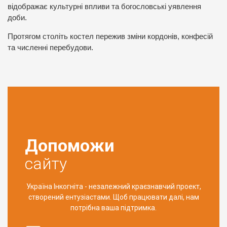
відображає культурні впливи та богословські уявлення
доби.
Протягом століть костел пережив зміни кордонів, конфесій
та численні перебудови.
Допоможи
сайту
Україна Інкогніта - незалежний краєзнавчий проект,
створений ентузіастами. Щоб працювати далі, нам
потрібна ваша підтримка.