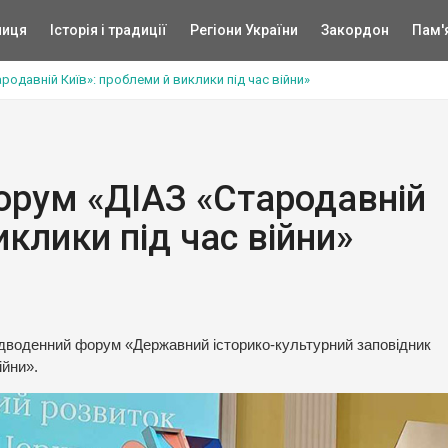
ниця
Історія і традиції
Регіони України
Закордон
Пам'
родавній Київ»: проблеми й виклики під час війни»
форум «ДІАЗ «Стародавній
иклики під час війни»
у дводенний форум «Державний історико-культурний заповідник
ійни».