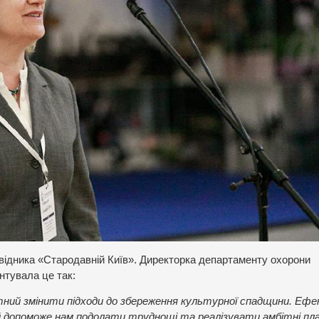
ідника «Стародавній Київ». Директорка департаменту охорони
тувала це так:
датний змінити підходи до збереження культурної спадщини. Еф
ий допоможе нам подолати труднощі та реалізувати амбітні пл