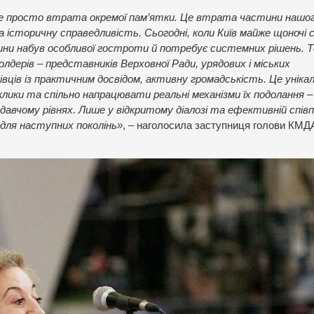
не просто втрата окремої пам’ятки. Це втрата частини нашо
а історичну справедливість. Сьогодні, коли Київ майже щоночі 
ини набув особливої гостроти й потребує системних рішень. 
олдерів – представників Верховної Ради, урядових і міських
івців із практичним досвідом, активну громадськість. Це уніка
ики та спільно напрацювати реальні механізми їх подолання – 
давчому рівнях. Лише у відкритому діалозі та ефективній співп
для наступних поколінь»
, – наголосила заступниця голови КМД