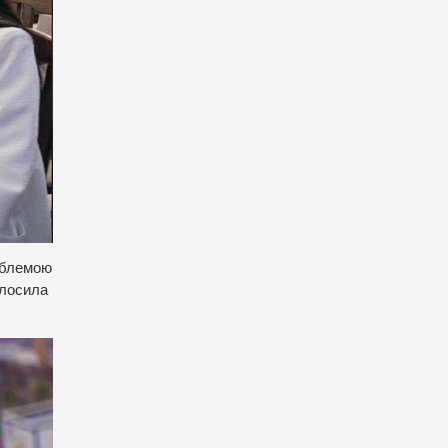
олблемою
олосила