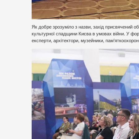
Як добре зрозуміло з назви, захід присвячений 
культурної спадщини Києва в умовах війни. У фор
експерти, архітектори, музейники, пам’яткоохоронц