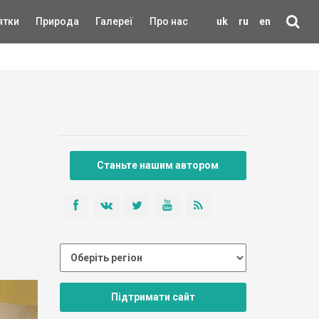
ятки
Природа
Галереї
Про нас
uk
ru
en
Станьте нашим автором
Підтримати сайт