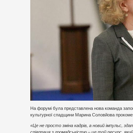
На форумі була представлена нова команда запов
культурної спадщини Марина Соловйова прокомен
«Це не просто зміна кадрів, а новий імпульс, з
співпраця з громадськістю – це той ресурс, як