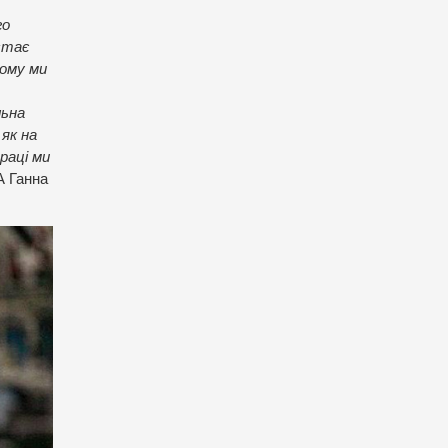
го
стає
Тому ми
льна
як на
раці ми
А Ганна