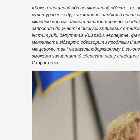
«Кожен знищений або пошкоджений об’єкт – це 
культурного коду, колективної пам’яті й права н
мішенню ворога, захист нашої історичної спадщ
запросили до участі в дискусії впливових стейкх
інституцій, депутатів Київради, експертів, фах
можливість відверто обговорити проблеми й викл
місцевому, так і на загальнодержавному й законо
зможемо захистити й зберегти нашу спадщину 
Старостенко.