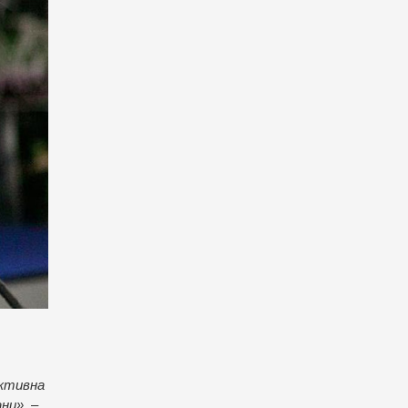
ективна
ани»
, –