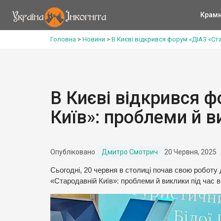
Крам
Головна
>
Новини
>
В Києві відкрився форум «ДІАЗ «Ста
В Києві відкрився 
Київ»: проблеми й в
Опубліковано
Дмитро Смотрич
20 Червня, 2025
Сьогодні, 20 червня в столиці почав свою робот
«Стародавній Київ»: проблеми й виклики під час в