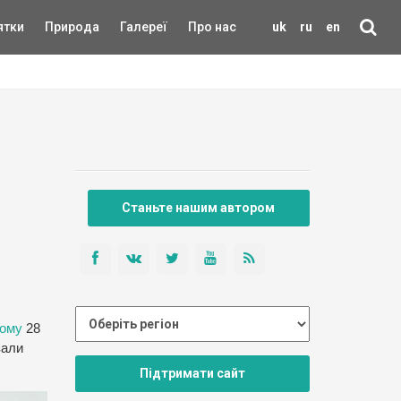
ятки
Природа
Галереї
Про нас
uk
ru
en
Станьте нашим автором
ному
28
вали
Підтримати сайт