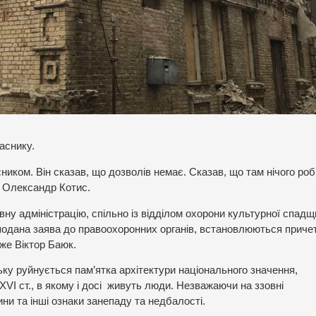
аснику.
иком. Він сказав, що дозволів немає. Сказав, що там нічого роб
е Олександр Котис.
вну адміністрацію, спільно із відділом охорони культурної спад
подана заява до правоохоронних органів, встановлюються причет
же Віктор Баюк.
цьку руйнується пам’ятка архітектури національного значення,
І ст., в якому і досі живуть люди. Незважаючи на ззовні
ни та інші ознаки занепаду та недбалості.