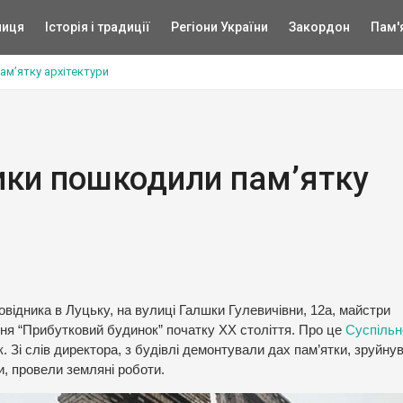
ниця
Історія і традиції
Регіони України
Закордон
Пам'
ам’ятку архітектури
ики пошкодили пам’ятку
овідника в Луцьку, на вулиці Галшки Гулевичівни, 12а, майстри
ння “Прибутковий будинок” початку ХХ століття. Про це
Суспіль
. Зі слів директора, з будівлі демонтували дах пам’ятки, зруйну
ни, провели земляні роботи.