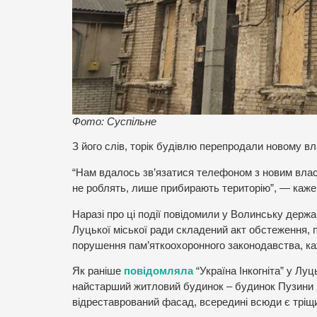
Фото: Суспільне
З його слів, торік будівлю перепродали новому вл
“Нам вдалось зв’язатися телефоном з новим власн
не роблять, лише прибирають територію”, — каж
Наразі про ці події повідомили у Волинську держа
Луцької міської ради складений акт обстеження, 
порушення пам’яткоохоронного законодавства, ка
Як раніше
повідомляла
“Україна Інкогніта” у Лу
найстарший житловий будинок – будинок Пузини ХV
відреставрований фасад, всередині всюди є тріщи