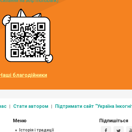
силання на збір monobank):
Наші благодійники
нас
Стати автором
Підтримати сайт “Україна Інкогні
Меню
Підпишіться
Історія і традиції