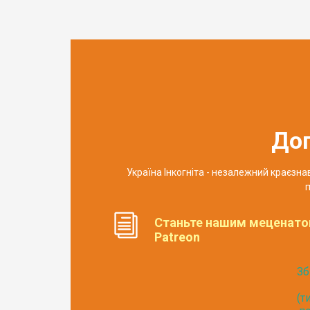
До
Україна Інкогніта - незалежний краєзн
п
Станьте нашим меценато
Patreon
Зб
(т