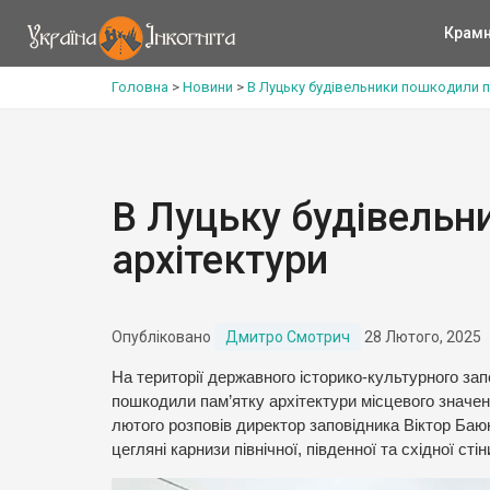
Крам
Головна
>
Новини
>
В Луцьку будівельники пошкодили п
В Луцьку будівельн
архітектури
Опубліковано
Дмитро Смотрич
28 Лютого, 2025
На території державного історико-культурного зап
пошкодили пам’ятку архітектури місцевого значе
лютого розповів директор заповідника Віктор Баюк
цегляні карнизи північної, південної та східної сті