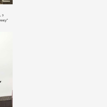
, з
инку”