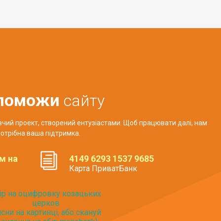
поможи
сайту
авчий проект, створений ентузіастами. Щоб працювати далі, нам
отрібна ваша підтримка.
м на
4149 6293 1537 9685
Карта ПриватБанк
ір на оцифровку козацьких
церков
исни на картинці, або скануй