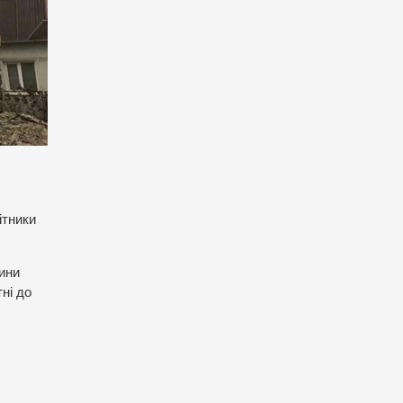
ітники
щини
ні до