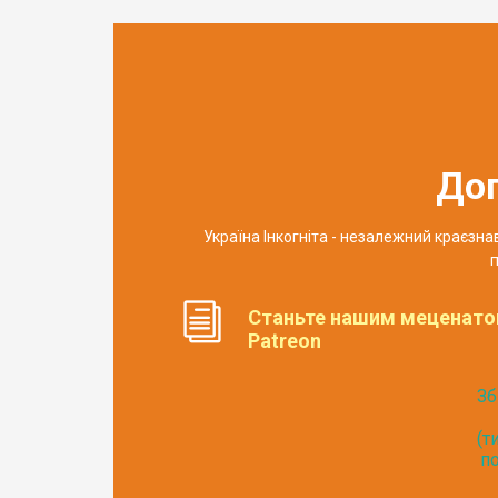
До
Україна Інкогніта - незалежний краєзн
п
Станьте нашим меценато
Patreon
Зб
(т
по