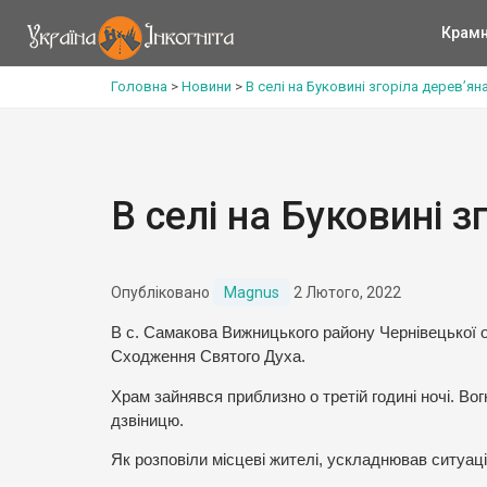
Крам
Головна
>
Новини
>
В селі на Буковині згоріла дерев’ян
В селі на Буковині 
Опубліковано
Magnus
2 Лютого, 2022
В с. Самакова Вижницького району Чернівецької об
Сходження Святого Духа.
Храм зайнявся приблизно о третій годині ночі. Во
дзвіницю.
Як розповіли місцеві жителі, ускладнював ситуаці