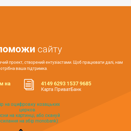
поможи
сайту
авчий проект, створений ентузіастами. Щоб працювати далі, нам
отрібна ваша підтримка.
м на
4149 6293 1537 9685
Карта ПриватБанк
ір на оцифровку козацьких
церков
исни на картинці, або скануй
силання на збір monobank):