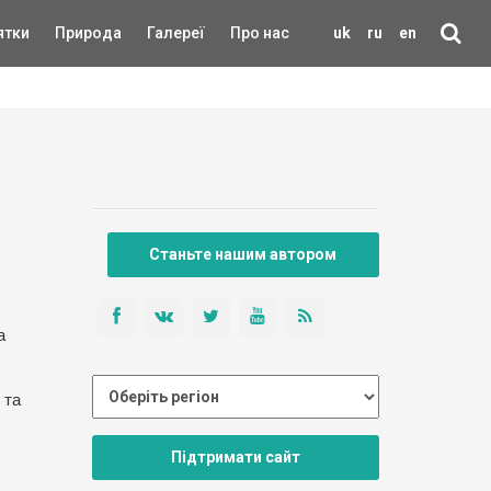
ятки
Природа
Галереї
Про нас
uk
ru
en
Станьте нашим автором
а
 та
Підтримати сайт