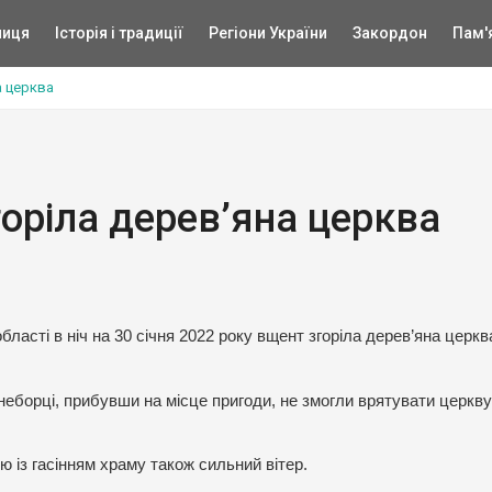
ниця
Історія і традиції
Регіони України
Закордон
Пам'
а церква
згоріла дерев’яна церква
ласті в ніч на 30 січня 2022 року вщент згоріла дерев’яна церкв
гнеборці, прибувши на місце пригоди, не змогли врятувати церкву
ю із гасінням храму також сильний вітер.