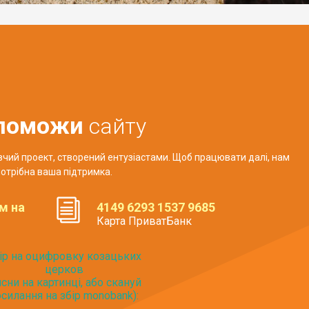
поможи
сайту
авчий проект, створений ентузіастами. Щоб працювати далі, нам
отрібна ваша підтримка.
м на
4149 6293 1537 9685
Карта ПриватБанк
ір на оцифровку козацьких
церков
исни на картинці, або скануй
силання на збір monobank):