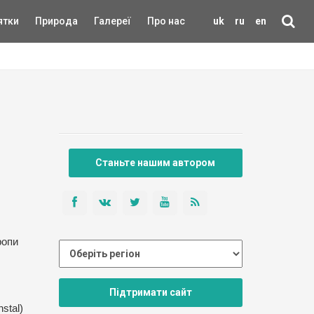
ятки
Природа
Галереї
Про нас
uk
ru
en
Станьте нашим автором
ропи
Підтримати сайт
stal)