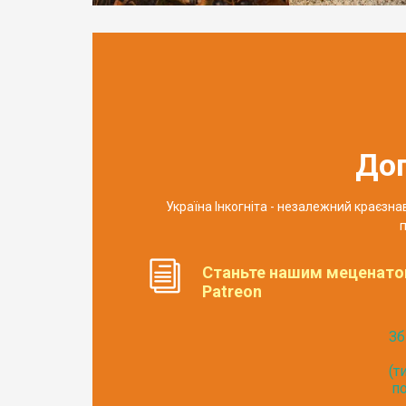
До
Україна Інкогніта - незалежний краєзн
п
Станьте нашим меценато
Patreon
Зб
(т
по