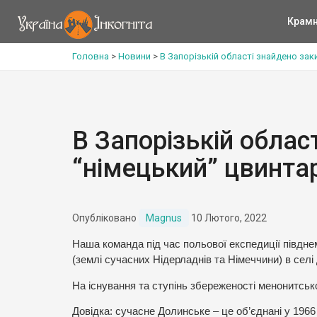
Крам
Головна
>
Новини
>
В Запорізькій області знайдено зак
В Запорізькій облас
“німецький” цвинта
Опубліковано
Magnus
10 Лютого, 2022
Наша команда під час польової експедиції півднем
(землі сучасних Нідерладнів та Німеччини) в селі
На існування та ступінь збереженості менонитсь
Довідка: сучасне Долинське – це об’єднані у 1966