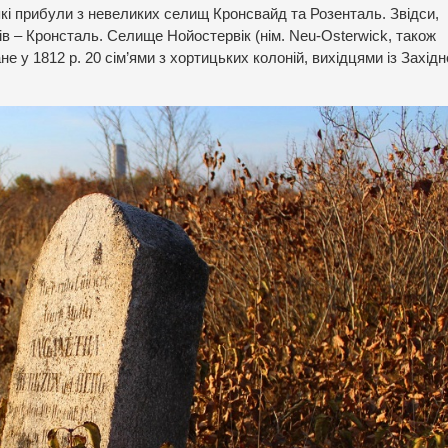
які прибули з невеликих селищ Кронсвайд та Розенталь. Звідси,
ів – Кронсталь. Селище Нойостервік (нім. Neu-Osterwick, також
е у 1812 р. 20 сім’ями з хортицьких колоній, вихідцями із Західн