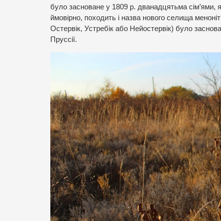
було засноване у 1809 р. дванадцятьма сім’ями, 
ймовірно, походить і назва нового селища меноніт
Остервік, Устребік або Нейостервік) було заснован
Пруссії.