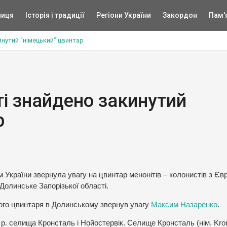
ниця
Історія і традиції
Регіони України
Закордон
Пам'
инутий “німецький” цвинтар
ті знайдено закинутий
р
 України звернула увагу на цвинтар менонітів – колонистів з Єв
 Долинське Запорізької області.
кого цвинтаря в Долинському звернув увагу
Максим Назаренко
.
 р. селища Кронсталь і Нойостервік. Селище Кронсталь (нім. Kron