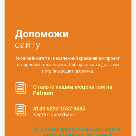
Допоможи
сайту
Україна Інкогніта - незалежний краєзнавчий проект,
створений ентузіастами. Щоб працювати далі, нам
потрібна ваша підтримка.
Станьте нашим меценатом на
Patreon
4149 6293 1537 9685
Карта ПриватБанк
Збір на оцифровку козацьких церков
(тисни на картинці, або скануй