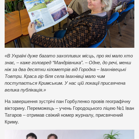
«В Україні дуже багато захопливих місць, про які мало хто
знає, – каже головред “Мандрівника”. – Одне, до речі, менш
ніж за два десятки кілометрів від Городка – Івахнівецькі
Товтри. Краса гір біля села Івахнівці мало чим
поступається Кримським. У нас цій локації присвячена
велика публікація.»
На завершення зустрічі пан Горбуленко провів географічну
вікторину. Переможець – учень Городоцького ліцею №1 Іван
Татаров – отримав свіжий номер журналу, присвячений
Криму.