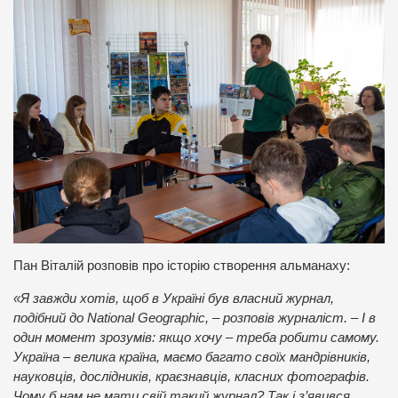
Пан Віталій розповів про історію створення альманаху:
«Я завжди хотів, щоб в Україні був власний журнал,
подібний до National Geographic, – розповів журналіст. – І в
один момент зрозумів: якщо хочу – треба робити самому.
Україна – велика країна, маємо багато своїх мандрівників,
науковців, дослідників, краєзнавців, класних фотографів.
Чому б нам не мати свій такий журнал? Так і з’явився