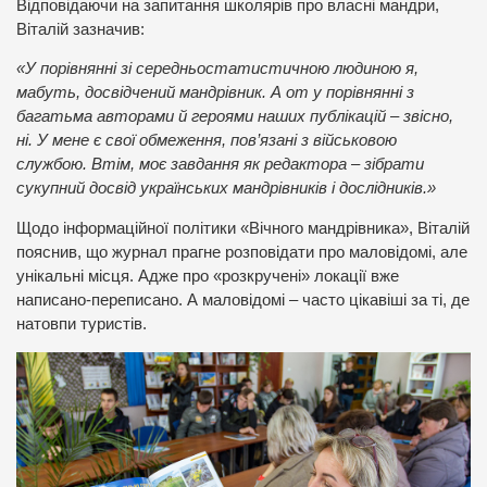
Відповідаючи на запитання школярів про власні мандри,
Віталій зазначив:
«У порівнянні зі середньостатистичною людиною я,
мабуть, досвідчений мандрівник. А от у порівнянні з
багатьма авторами й героями наших публікацій – звісно,
ні. У мене є свої обмеження, пов’язані з військовою
службою. Втім, моє завдання як редактора – зібрати
сукупний досвід українських мандрівників і дослідників.»
Щодо інформаційної політики «Вічного мандрівника», Віталій
пояснив, що журнал прагне розповідати про маловідомі, але
унікальні місця. Адже про «розкручені» локації вже
написано-переписано. А маловідомі – часто цікавіші за ті, де
натовпи туристів.