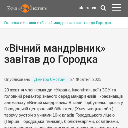
uk
ru
en
Головна
>
Новини
>
«Вічний мандрівник» завітав до Городка
«Вічний мандрівник»
завітав до Городка
Опубліковано
Дмитро Смотрич
24 Жовтня, 2025
23 жовтня член команди «Україна Інкогніта», воїн ЗСУ та
головний редактор знаного серед мандрівників і краєзнавців
альманаху «Вічний мандрівник» Віталій Горбуленко провів у
Городоцькій центральній бібліотеці (Хмельницька обл.)
творчу зустріч з учнями 10-х класів Городоцького ліцею
(Перша Городоцька гімназія), бібліотекарями, освітянами,
краєзнавцями та працівниками культурних установ міста.