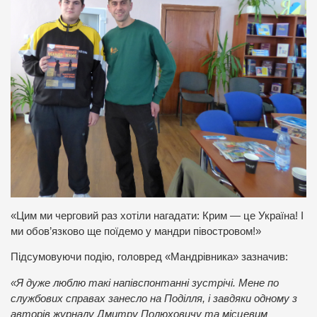
«Цим ми черговий раз хотіли нагадати: Крим — це Україна! І
ми обов’язково ще поїдемо у мандри півостровом!»
Підсумовуючи подію, головред «Мандрівника» зазначив:
«Я дуже люблю такі напівспонтанні зустрічі. Мене по
службових справах занесло на Поділля, і завдяки одному з
авторів журналу Дмитру Полюховичу та місцевим