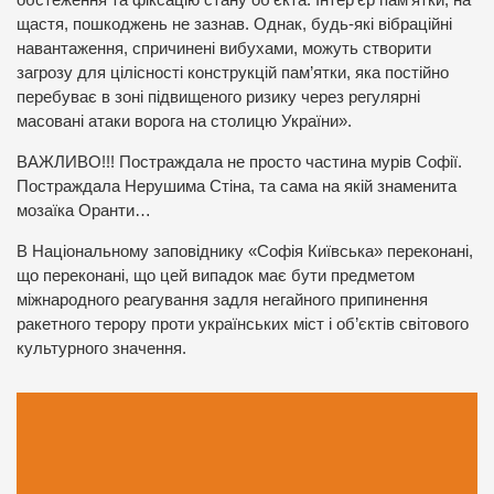
обстеження та фіксацію стану об’єкта. Інтер’єр пам’ятки, на
щастя, пошкоджень не зазнав. Однак, будь-які вібраційні
навантаження, спричинені вибухами, можуть створити
загрозу для цілісності конструкцій пам’ятки, яка постійно
перебуває в зоні підвищеного ризику через регулярні
масовані атаки ворога на столицю України».
ВАЖЛИВО!!! Постраждала не просто частина мурів Софії.
Постраждала Нерушима Стіна, та сама на якій знаменита
мозаїка Оранти…
В Національному заповіднику «Софія Київська» переконані,
що переконані, що цей випадок має бути предметом
міжнародного реагування задля негайного припинення
ракетного терору проти українських міст і об’єктів світового
культурного значення.