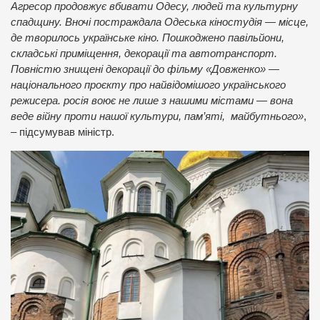
Агресор продовжує вбивати Одесу, людей та культурну
спадщину. Вночі постраждала Одеська кіностудія — місце,
де творилось українське кіно. Пошкоджено павільйони,
складські приміщення, декорації та автотранспорт.
Повністю знищені декорації до фільму «Довженко» —
національного проєкту про найвідомішого українського
режисера. росія воює не лише з нашими містами — вона
веде війну проти нашої культури, пам’яті, майбутнього»
,
– підсумував міністр.