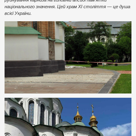
руйнування карниза на головній апсиді пам’ятки
національного значення. Цей храм XI століття — це душа
всієї України.