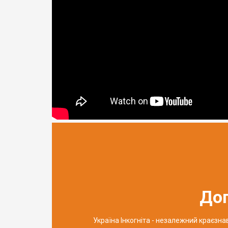
До
Україна Інкогніта - незалежний краєзн