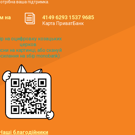
отрібна ваша підтримка.
м на
4149 6293 1537 9685
Карта ПриватБанк
ір на оцифровку козацьких
церков
исни на картинці, або скануй
силання на збір monobank):
Наші благодійники