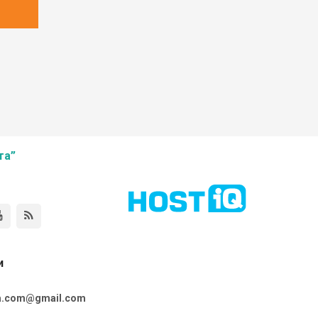
та”
и
ta.com@gmail.com