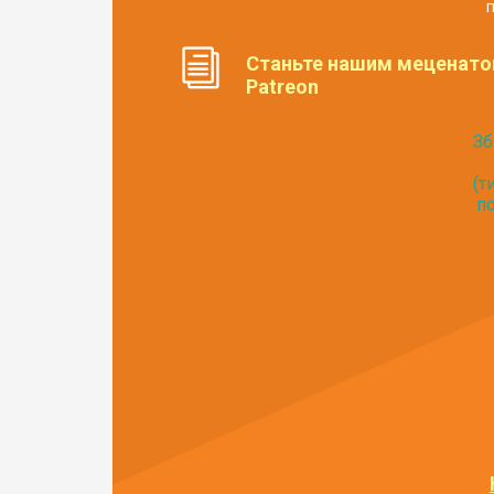
п
Станьте нашим меценато
Patreon
Зб
(т
по