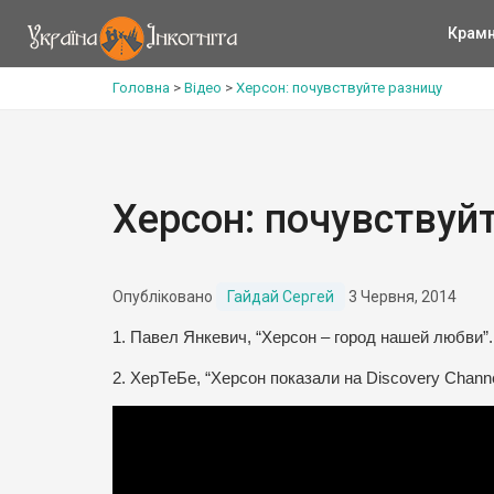
Крам
Головна
>
Відео
>
Херсон: почувствуйте разницу
Херсон: почувствуй
Опубліковано
Гайдай Сергей
3 Червня, 2014
1. Павел Янкевич,
“Херсон – город нашей любви”.
2.
ХерТеБе
, “Херсон показали на Discovery Chann