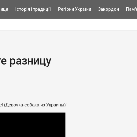
ниця
Історія і традиції
Регіони України
Закордон
Пам'
те разницу
el (Девочка-собака из Украины)”