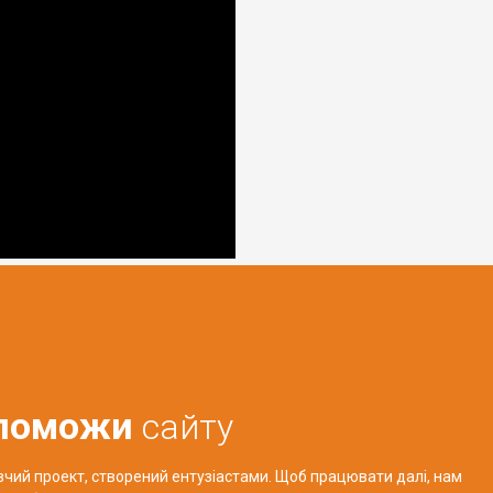
поможи
сайту
авчий проект, створений ентузіастами. Щоб працювати далі, нам