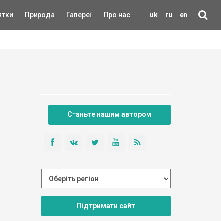
ятки
Природа
Галереї
Про нас
uk
ru
en
Станьте нашим автором
Підтримати сайт