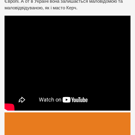
Європі. А от в Україні вона залишається маловідомою та
маловідвідуваною, як і масто Керч.