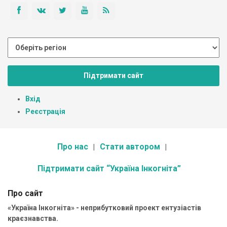
Підтримати сайт
Вхід
Реєстрація
Про нас
Стати автором
Підтримати сайт “Україна Інкогніта”
Про сайт
«Україна Інкогніта» - неприбутковий проект ентузіастів
краєзнавства.