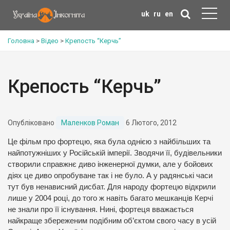
uk
ru
en
Головна
>
Відео
>
Крепость “Керчь”
Крепость “Керчь”
Опубліковано
Маленков Роман
6 Лютого, 2012
Це фільм про фортецю, яка була однією з найбільших та
найпотужніших у Російській імперії. Зводячи її, будівельники
створили справжнє диво інженерної думки, але у бойових
діях це диво опробуване так і не було. А у радянські часи
тут був ненависний дисбат. Для народу фортецю відкрили
лише у 2004 році, до того ж навіть багато мешканців Керчі
не знали про її існування. Нині, фортеця вважається
найкраще збереженим подібним об’єктом свого часу в усій