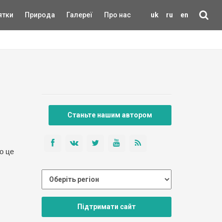
ятки
Природа
Галереї
Про нас
uk
ru
en
Станьте нашим автором
о це
Підтримати сайт