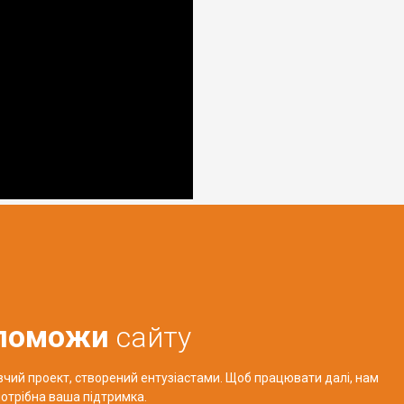
поможи
сайту
авчий проект, створений ентузіастами. Щоб працювати далі, нам
отрібна ваша підтримка.