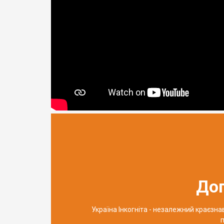
До
Україна Інкогніта - незалежний краєзн
п