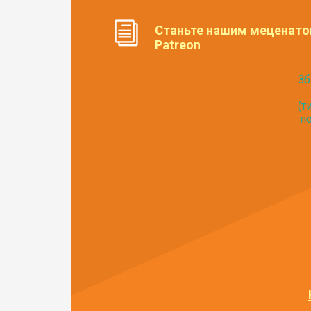
Станьте нашим меценато
Patreon
Зб
(т
по