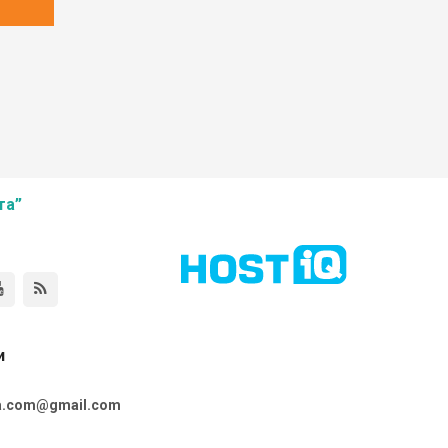
та”
и
ta.com@gmail.com