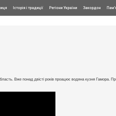
ниця
Історія і традиції
Регіони України
Закордон
Пам'
бласть. Вже понад двісті років проацює водяна кузня Гамора. Пр