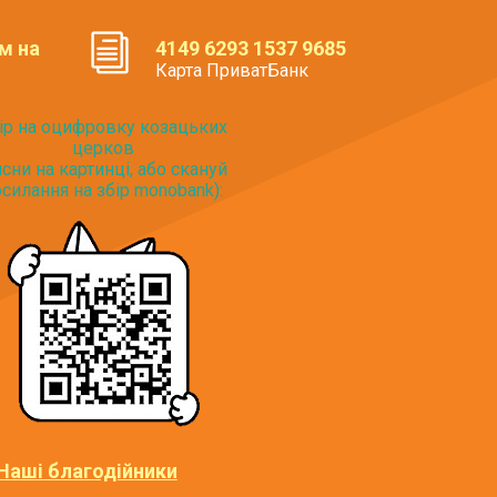
м на
4149 6293 1537 9685
Карта ПриватБанк
ір на оцифровку козацьких
церков
исни на картинці, або скануй
силання на збір monobank):
Наші благодійники