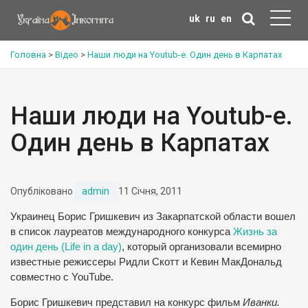
uk
ru
en
Головна
>
Відео
>
Наши люди на Youtub-е. Один день в Карпатах
Наши люди на Youtub-е.
Один день в Карпатах
Опубліковано
admin
11 Січня, 2011
Украинец Борис Гришкевич из Закарпатской области вошел
в список лауреатов международного конкурса
Жизнь за
один день (Life in a day)
, который организовали всемирно
известные режиссеры Ридли Скотт и Кевин МакДональд
совместно с YouTube.
Борис Гришкевич представил на конкурс фильм
Иванки.