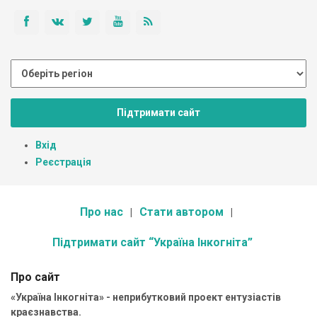
Підтримати сайт
Вхід
Реєстрація
Про нас
Стати автором
Підтримати сайт “Україна Інкогніта”
Про сайт
«Україна Інкогніта» - неприбутковий проект ентузіастів
краєзнавства.