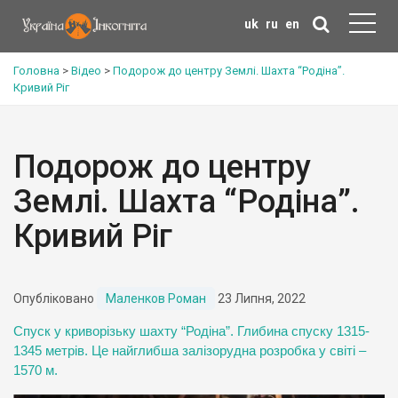
uk
ru
en
Головна
>
Відео
>
Подорож до центру Землі. Шахта “Родіна”.
Кривий Ріг
Подорож до центру
Землі. Шахта “Родіна”.
Кривий Ріг
Опубліковано
Маленков Роман
23 Липня, 2022
Спуск у криворізьку шахту “Родіна”. Глибина спуску 1315-
1345 метрів. Це найглибша залізорудна розробка у світі –
1570 м.