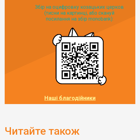
Збір на оцифровку козацьких церков
(тисни на картинці, або скануй
посилання на збір monobank):
Наші благодійники
Читайте також