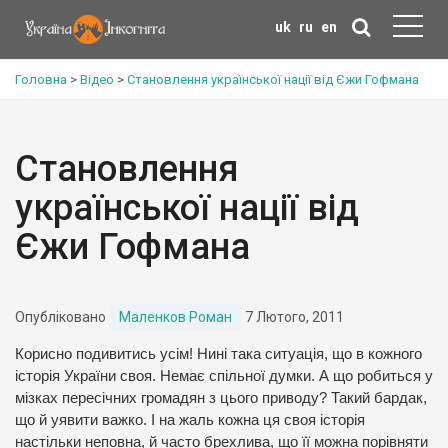
uk
ru
en
Головна
>
Відео
>
Становлення української нації від Єжи Гофмана
Становлення
української нації від
Єжи Гофмана
Опубліковано
Маленков Роман
7 Лютого, 2011
Корисно подивитись усім! Нині така ситуація, що в кожного
історія України своя. Немає спільної думки. А що робиться у
мізках пересічних громадян з цього приводу? Такий бардак,
що й уявити важко. І на жаль кожна ця своя історія
настільки неповна, й часто брехлива, що її можна порівняти