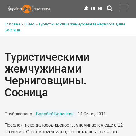
uk
ru
en
Головна
>
Відео
>
Туристическими жемчужинами Черниговщины.
Сосница
Туристическими
жемчужинами
Черниговщины.
Сосница
Опубліковано
Воробей Валентин
14 Січня, 2011
Поселок, некогда город-крепость, упоминается еще с 12
столетия. С тех времен мало, что осталось, разве что