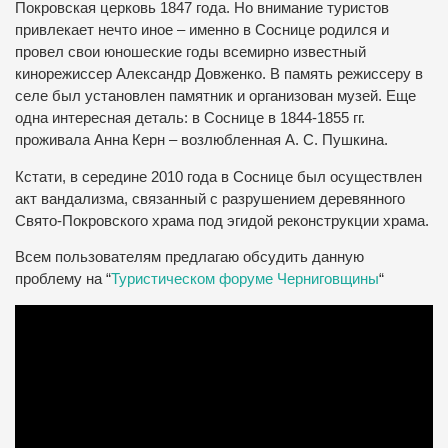
Покровская церковь 1847 года. Но внимание туристов
привлекает нечто иное – именно в Соснице родился и
провел свои юношеские годы всемирно известный
кинорежиссер Александр Довженко. В память режиссеру в
селе был установлен памятник и организован музей. Еще
одна интересная деталь: в Соснице в 1844-1855 гг.
проживала Анна Керн – возлюбленная А. С. Пушкина.
Кстати, в середине 2010 года в Соснице был осуществлен
акт вандализма, связанный с разрушением деревянного
Свято-Покровского храма под эгидой реконструкции храма.
Всем пользователям предлагаю обсудить данную
проблему на “
Туристическом форуме Черниговщины
“