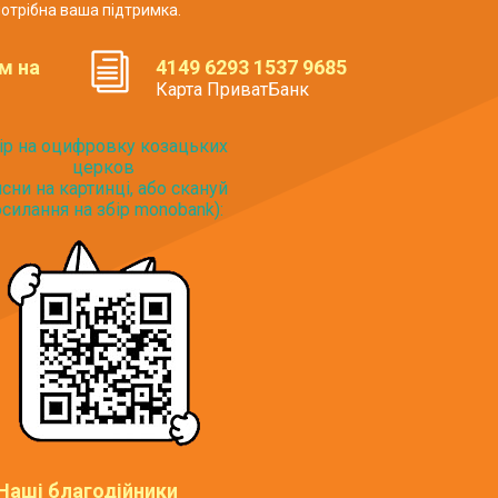
отрібна ваша підтримка.
м на
4149 6293 1537 9685
Карта ПриватБанк
ір на оцифровку козацьких
церков
исни на картинці, або скануй
силання на збір monobank):
Наші благодійники