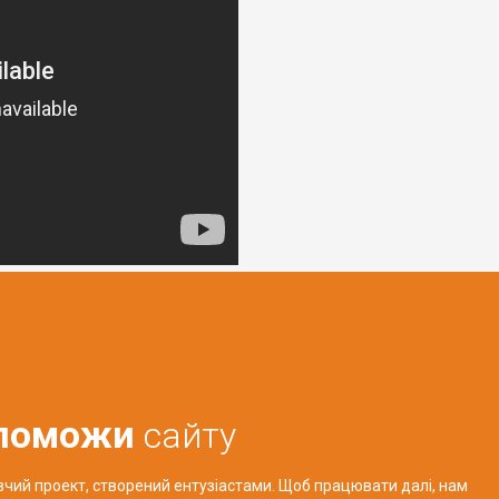
поможи
сайту
авчий проект, створений ентузіастами. Щоб працювати далі, нам