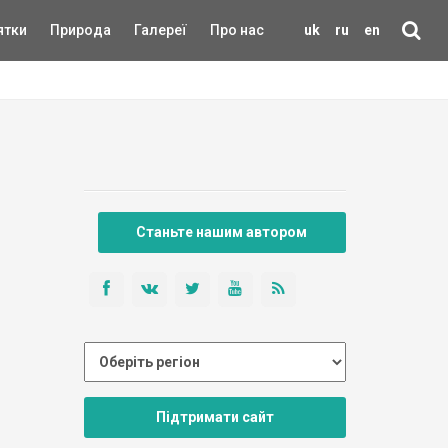
ятки
Природа
Галереї
Про нас
uk
ru
en
Станьте нашим автором
Підтримати сайт