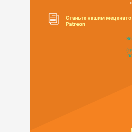
п
Станьте нашим меценато
Patreon
Зб
(т
по