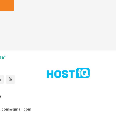
та”
и
ta.com@gmail.com