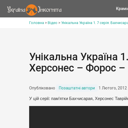
Крам
Головна
>
Відео
>
Унікальна Україна 1. 7 серія. Бахчис
Унікальна Україна 1.
Херсонес – Форос –
Опубліковано
Позаштатні автори
1 Лютого, 2012
У цій серії: пам’ятки Бахчисарая, Херсонес Таврій