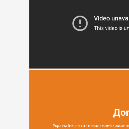
До
Україна Інкогніта - незалежний краєзн