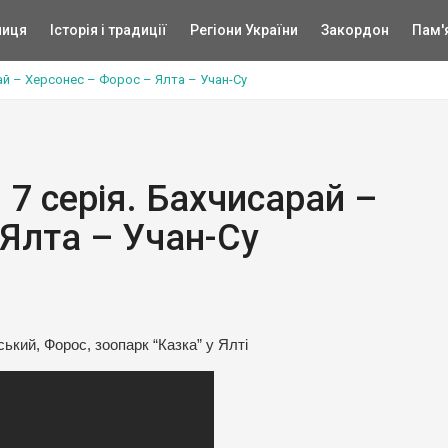
ниця
Історія і традиції
Регіони України
Закордон
Пам'
арай – Херсонес – Форос – Ялта – Учан-Су
 7 серія. Бахчисарай –
 Ялта – Учан-Су
ський, Форос, зоопарк “Казка” у Ялті