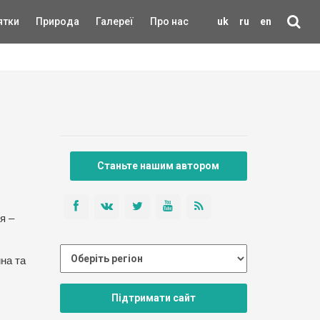
ятки
Природа
Галереї
Про нас
uk
ru
en
Станьте нашим автором
я –
на та
Підтримати сайт