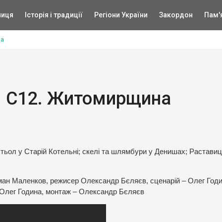
ниця
Історія і традиції
Регіони України
Закордон
Пам'
на
2. С12. Житомирщина
тьол у Старій Котельні; скелі та шлямбури у Денишах; Раставиц
оман Маленков, режисер Олександр Бєляєв, сценарій – Олег Годи
Олег Година, монтаж – Олександр Бєляєв