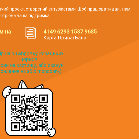
авчий проект, створений ентузіастами. Щоб працювати далі, нам
отрібна ваша підтримка.
м на
4149 6293 1537 9685
Карта ПриватБанк
ір на оцифровку козацьких
церков
исни на картинці, або скануй
силання на збір monobank):