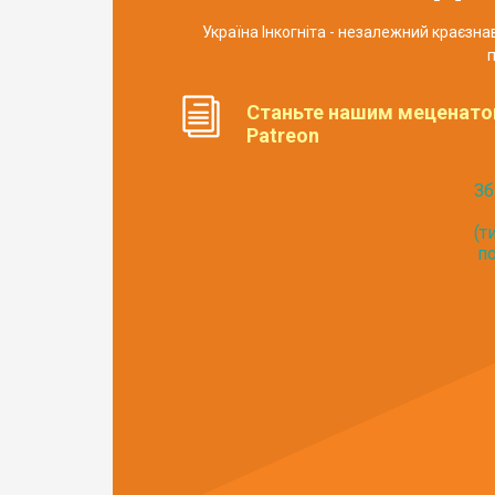
Україна Інкогніта - незалежний краєзн
п
Станьте нашим меценато
Patreon
Зб
(т
по