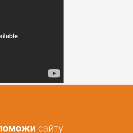
поможи
сайту