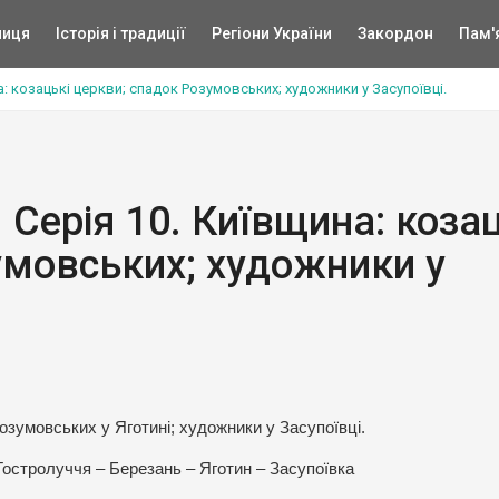
ниця
Історія і традиції
Регіони України
Закордон
Пам'
на: козацькі церкви; спадок Розумовських; художники у Засупоївці.
 Серія 10. Київщина: коза
умовських; художники у
озумовських у Яготині; художники у Засупоївці.
Гостролуччя – Березань – Яготин – Засупоївка