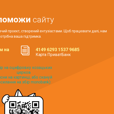
поможи
сайту
авчий проект, створений ентузіастами. Щоб працювати далі, нам
отрібна ваша підтримка.
м на
4149 6293 1537 9685
Карта ПриватБанк
ір на оцифровку козацьких
церков
исни на картинці, або скануй
силання на збір monobank):