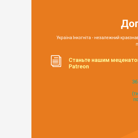
До
Україна Інкогніта - незалежний краєзн
п
Станьте нашим меценато
Patreon
Зб
(т
по