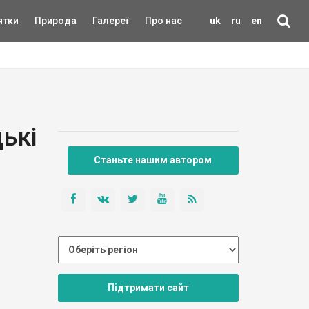
ятки
Природа
Галереї
Про нас
uk
ru
en
цькі
Станьте нашим автором
Підтримати сайт