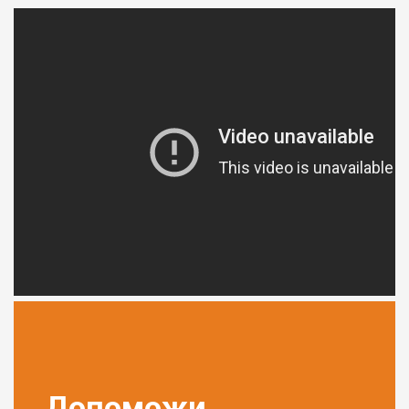
Допоможи