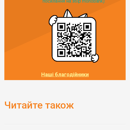
посилання на збір monobank):
Наші благодійники
Читайте також