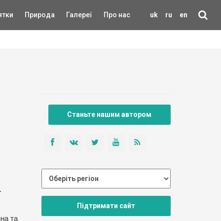
ятки
Природа
Галереї
Про нас
uk
ru
en
Станьте нашим автором
.
Підтримати сайт
на та