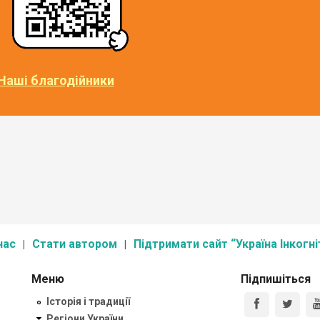
Наші благодійники
нас
Стати автором
Підтримати сайт “Україна Інкогні
Меню
Підпишіться
Історія і традиції
Регіони України