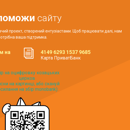
поможи
сайту
авчий проект, створений ентузіастами. Щоб працювати далі, нам
отрібна ваша підтримка.
м на
4149 6293 1537 9685
Карта ПриватБанк
ір на оцифровку козацьких
церков
исни на картинці, або скануй
силання на збір monobank):