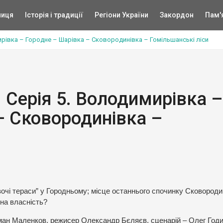
ниця
Історія і традиції
Регіони України
Закордон
Пам'
мирівка – Городне – Шарівка – Сковородинівка – Гомільшанські ліси
. Серія 5. Володимирівка –
– Сковородинівка –
вочі тераси” у Городньому; місце останнього спочинку Сковороди
тна власність?
оман Маленков, режисер Олександр Бєляєв, сценарій – Олег Годи