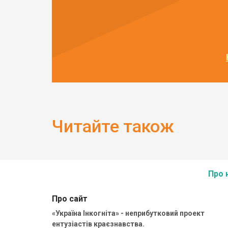
Читайте також
Про 
Про сайт
«Україна Інкогніта» - неприбутковий проект
ентузіастів краєзнавства.