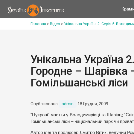
Крам
Головна
>
Відео
>
Унікальна Україна 2. Серія 5. Володи
Унікальна Україна 2
Городне – Шарівка 
Гомільшанські ліси
Опубліковано
admin
18 Грудня, 2009
“Цукрові” маєтки у Володимирівці та Шарівц; “Спі
Гомільшанські ліси – національний парк чи прива
Автор ідеї та продюсер Дмитро Вітик, ведучий Р