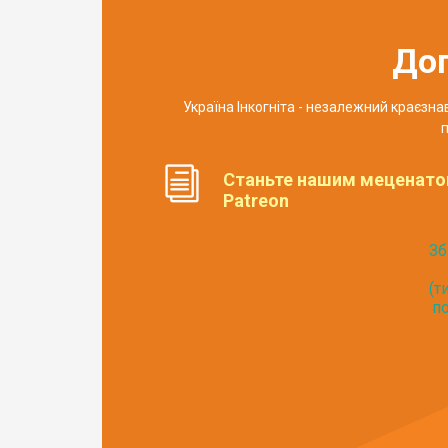
До
Україна Інкогніта - незалежний краєзн
п
Станьте нашим меценато
Patreon
Зб
(т
по