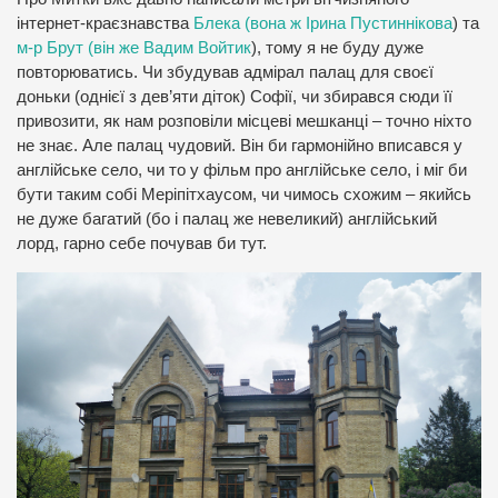
інтернет-краєзнавства
Блека (вона ж Ірина Пустиннікова
) та
м-р Брут (він же Вадим Войтик
), тому я не буду дуже
повторюватись. Чи збудував адмірал палац для своєї
доньки (однієї з дев’яти діток) Софії, чи збирався сюди її
привозити, як нам розповіли місцеві мешканці – точно ніхто
не знає. Але палац чудовий. Він би гармонійно вписався у
англійське село, чи то у фільм про англійське село, і міг би
бути таким собі Меріпітхаусом, чи чимось схожим – якийсь
не дуже багатий (бо і палац же невеликий) англійський
лорд, гарно себе почував би тут.