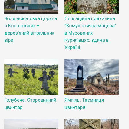
Воздвиженська церква
Сенсаційна і унікальна
в Конатківцях –
“Комуністична мацева”
дерев’яний вітрильник
в Мурованих
віри
Курилівцях: єдина в
Україні
Голубече. Старовинний
Ямпіль. Таємниця
цвинтар
цвинтаря