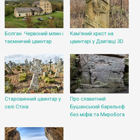
Болган. Червоний млин і
Кам’яний хрест на
таємничий цвинтар
цвинтарі у Дзигівці 3D
Старовинний цвинтар у
Про славетний
селі Стіна
Бушанський барельєф
без міфів та Миробога