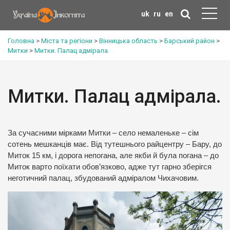
uk
ru
en
Головна
>
Міста та регіони
>
Вінницька область
>
Барський район
>
Митки
>
Митки. Палац адмірала.
Митки. Палац адмірала.
За сучасними мірками Митки – село немаленьке – сім
сотень мешканців має. Від тутешнього райцентру – Бару, до
Миток 15 км, і дорога непогана, але якби й була погана – до
Миток варто поїхати обов’язково, адже тут гарно зберігся
неготичний палац, збудований адміралом Чихачовим.