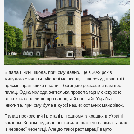
В палаці нині школа, причому давно, ще з 20-х років
минулого століття. Місцеві мешканці – напрочуд привітні і
приємні працівники школи – багацько розказали нам про
палац. Одна молода вчителька провела гарну екскурсію –
вона знала не лише про палац, а й про сайт Україна
Інкогніта, причому була в курсі наших останніх мандрівок.
Палац прекрасний і в стані він одному із кращих в Україні
загалом. Зовсім недавно поставили пластикові вікна та дах
із червоної черепиці. Але до такої реставрації варто