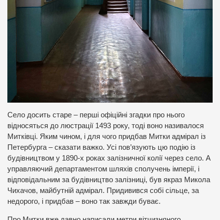
Село досить старе – перші офіційні згадки про нього
відносяться до люстрації 1493 року, тоді воно називалося
Митківці. Яким чином, і для чого придбав Митки адмірал із
Петербурга – сказати важко. Усі пов’язують цю подію із
будівництвом у 1890-х роках залізничної колії через село. А
управляючий департаментом шляхів сполучень імперії, і
відповідальним за будівництво залізниці, був якраз Микола
Чихачов, майбутній адмірал. Придивився собі сільце, за
недорого, і придбав – воно так завжди буває.
Про Митки вже давно написали метри вітчизняного