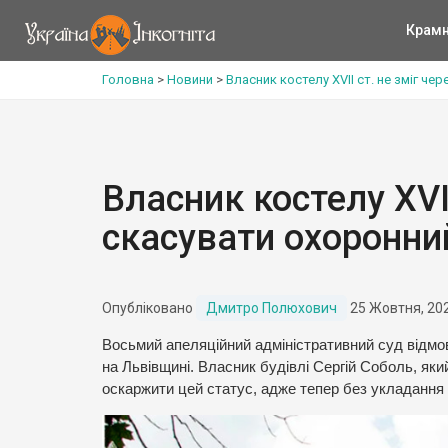
Крам
Головна
>
Новини
>
Власник костелу XVII ст. не зміг че
Власник костелу XVII
скасувати охоронни
Опубліковано
Дмитро Полюхович
25 Жовтня, 20
Восьмий апеляційний адміністративний суд відмов
на Львівщині. Власник будівлі Сергій Соболь, який 
оскаржити цей статус, адже тепер без укладання