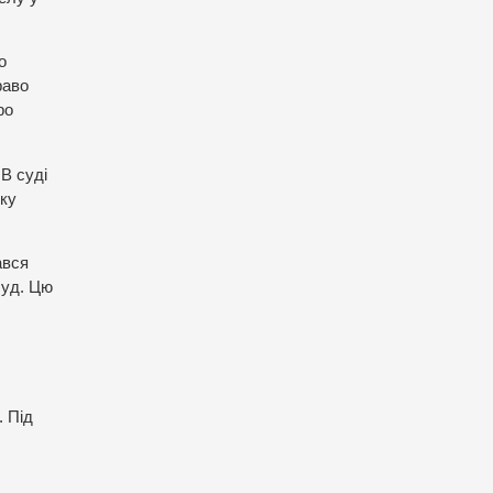
о
раво
ро
В суді
зку
ався
суд. Цю
. Під