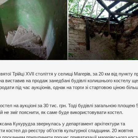
ятої Трійці XVII століття у селищі Магерів, за 20 км від пункту 
 виставив на продаж занедбані будівлі колишнього костелу ще
продати під час аукціонів, однак на торги зі стартовою ціною біль
стел на аукціоні за 30 тис. грн. Тоді будівлі загальною площею 
й не зміг пояснити, як саме буде використовувати костел.
сана Кукурудза звернулась у департамент архітектури та
и костел до реєстру об’єктів культурної спадщини. 20 жовтня
проханням призупинити процес приватизації магерівського кост