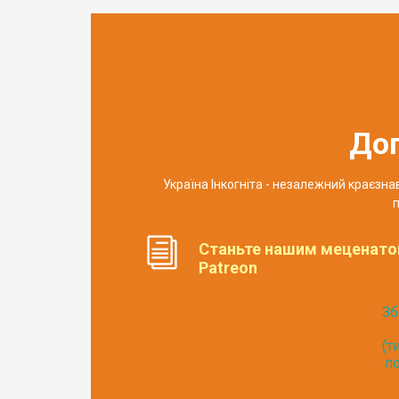
До
Україна Інкогніта - незалежний краєзн
п
Станьте нашим меценато
Patreon
Зб
(т
по