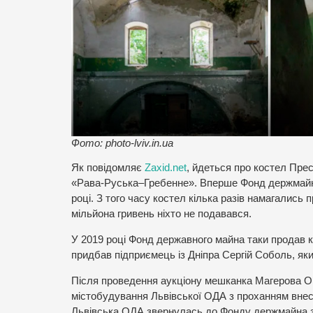
Фото: photo-lviv.in.ua
Як повідомляє
Zaxid.net
, йдеться про костел Пресв
«Рава-Руська–Гребенне». Вперше Фонд держмайна
році. З того часу костел кілька разів намагались 
мільйона гривень ніхто не подавався.
У 2019 році Фонд державного майна таки продав ко
придбав підприємець із Дніпра Сергій Соболь, яки
Після проведення аукціону мешканка Магерова Ок
містобудування Львівської ОДА з проханням внест
Львівська ОДА звернулась до Фонду держмайна з 