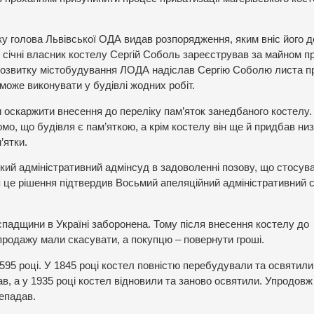
оку голова Львівської ОДА видав розпорядження, яким вніс його д
в січні власник костелу Сергій Соболь зареєстрував за майном п
а розвитку містобудування ЛОДА надіслав Сергію Соболю листа п
зможе виконувати у будівлі жодних робіт.
 оскаржити внесення до переліку пам’яток занедбаного костелу. 
мо, що будівля є пам’яткою, а крім костелу він ще й придбав ни
’ятки.
кий адміністративний адмінсуд в задоволенні позову, що стосув
я це рішення підтвердив Восьмий апеляційний адміністративний 
спадщини в Україні заборонена. Тому після внесення костелу до
 продажу мали скасувати, а покупцю – повернути гроші.
595 році. У 1845 році костел повністю перебудували та освятили
в, а у 1935 році костел відновили та заново освятили. Упродовж
непадав.