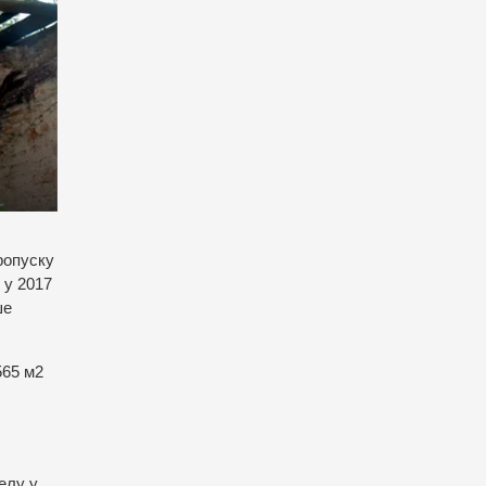
пропуску
 у 2017
ше
565 м2
елу у