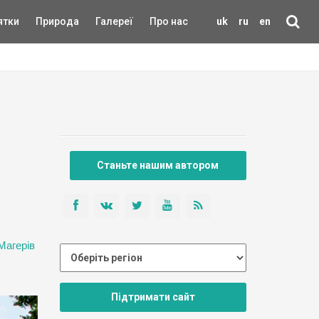
ятки
Природа
Галереї
Про нас
uk
ru
en
Станьте нашим автором
Магерів
Підтримати сайт