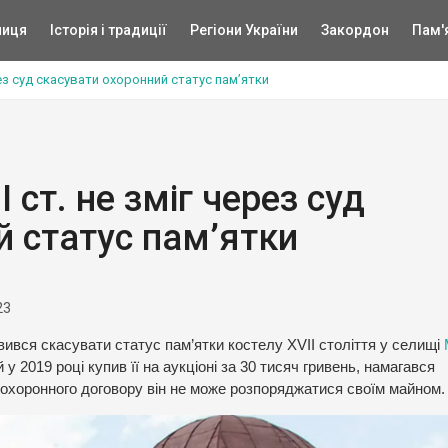
ниця
Історія і традиції
Регіони України
Закордон
Пам'
рез суд скасувати охоронний статус пам’ятки
 ст. не зміг через суд
й статус пам’ятки
23
ився скасувати статус пам’ятки костелу XVII століття у селищі
у 2019 році купив її на аукціоні за 30 тисяч гривень, намагався
 охоронного договору він не може розпоряджатися своїм майном.