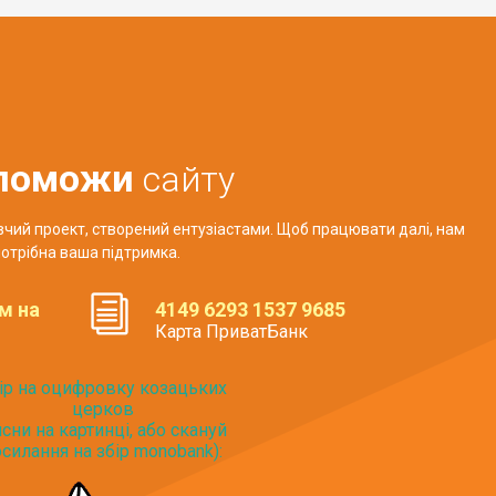
поможи
сайту
авчий проект, створений ентузіастами. Щоб працювати далі, нам
отрібна ваша підтримка.
м на
4149 6293 1537 9685
Карта ПриватБанк
ір на оцифровку козацьких
церков
исни на картинці, або скануй
силання на збір monobank):