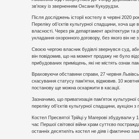
зв’язку із зверненням Оксани Кукурудзи.
Після досліджень історії костелу в червні 2020 р
Переліку об’єктів культурної спадщини, хоча ще 
власності. Через рік департамент архітектури т
укладання охоронного договору, без якого він не 
Своєю чергою власник будівлі звернувся суд, аби
він повідомив, що на момент продажу не було відо
прибудованих приміщень, які не містять ознак пам
Враховуючи обставини справи, 27 червня Львівсь
скасування статусу пам’ятки, відмовив. 10 жовтн
постанову ще можна оскаржити в касації.
Зазначимо, що приватизація пам’яток культурної 
переліку об’єктів культурної спадщини, аукціон з
Костел Пресвятої Трійці у Магерові збудували у 1
час Першої світової війни храм суттєво постражда
останніх десятиліть костел не діяв і фактично за