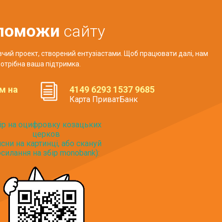
поможи
сайту
авчий проект, створений ентузіастами. Щоб працювати далі, нам
отрібна ваша підтримка.
м на
4149 6293 1537 9685
Карта ПриватБанк
ір на оцифровку козацьких
церков
исни на картинці, або скануй
силання на збір monobank):