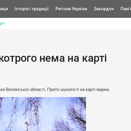
ниця
Історія і традиції
Регіони України
Закордон
Пам'
рті
котрого нема на карті
і Волинської області. Проте шукати її на карті марно.