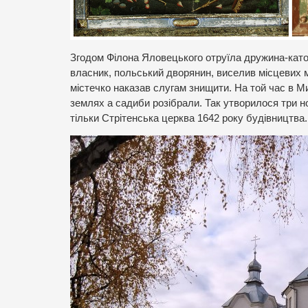
Згодом Філона Яловецького отруїла дружина-католи
власник, польський дворянин, виселив місцевих м
містечко наказав слугам знищити. На той час в М
землях а садиби розібрали. Так утворилося три н
тільки Стрітенська церква 1642 року будівництва.