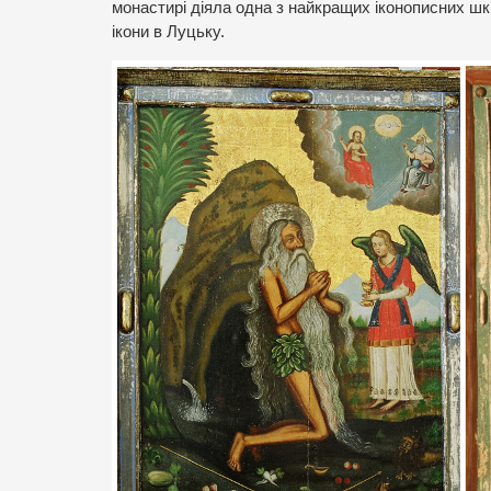
монастирі діяла одна з найкращих іконописних шк
ікони в Луцьку.