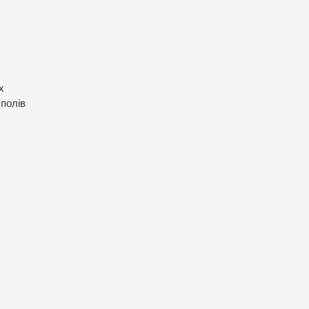
х
 полів