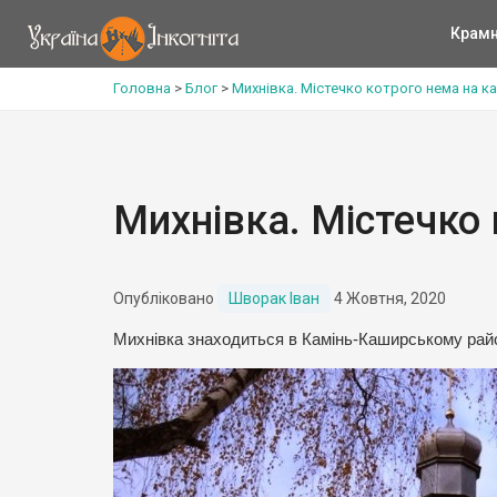
Крам
Головна
>
Блог
>
Михнівка. Містечко котрого нема на ка
Михнівка. Містечко 
Опубліковано
Шворак Іван
4 Жовтня, 2020
Михнівка знаходиться в Камінь-Каширському район