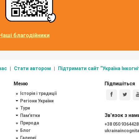
Наші благодійники
нас
Стати автором
Підтримати сайт “Україна Інкогні
Меню
Підпишіться
Історія і традиції
Регіони України
Тури
Зв'язок з нам
Пам'ятки
Природа
+38 050 9364428
Блог
ukrainaincogni
Галереї