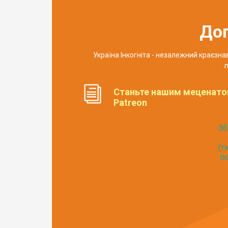
До
Україна Інкогніта - незалежний краєзн
п
Станьте нашим меценато
Patreon
Зб
(т
по