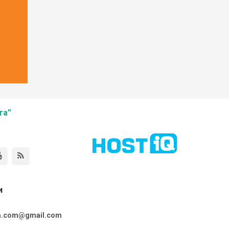
та”
и
ta.com@gmail.com