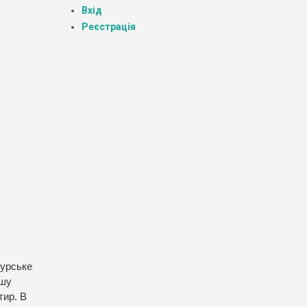
Вхід
Реєстрація
бурське
ршу
тир. В