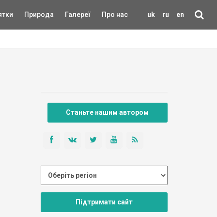
ятки
Природа
Галереї
Про нас
uk
ru
en
Станьте нашим автором
Підтримати сайт