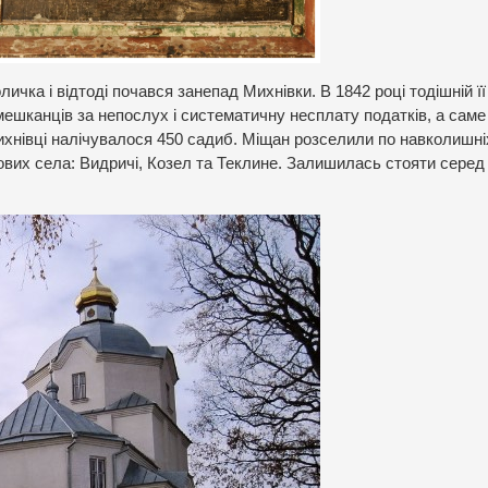
чка і відтоді почався занепад Михнівки. В 1842 році тодішній її
ешканців за непослух і систематичну несплату податків, а саме
ихнівці налічувалося 450 садиб. Міщан розселили по навколишні
ових села: Видричі, Козел та Теклине. Залишилась стояти серед