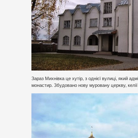
Зараз Михнівка це хутір, з однієї вулиці, який ад
монастир. Збудовано нову муровану церкву, келії т