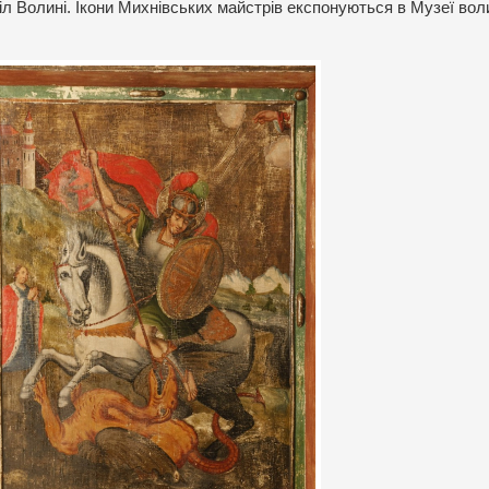
іл Волині. Ікони Михнівських майстрів експонуються в Музеї вол