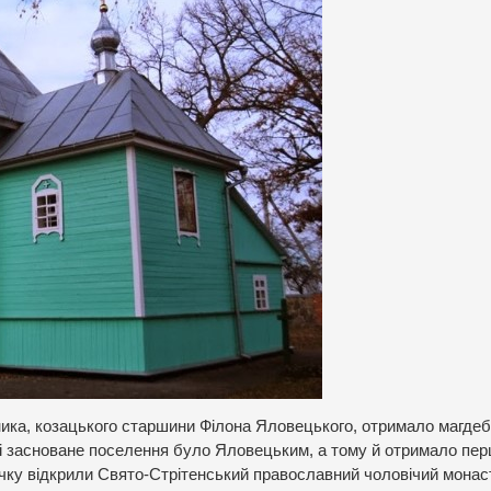
сника, козацького старшини Філона Яловецького, отримало магде
о і засноване поселення було Яловецьким, а тому й отримало пе
течку відкрили Свято-Стрітенський православний чоловічий монас