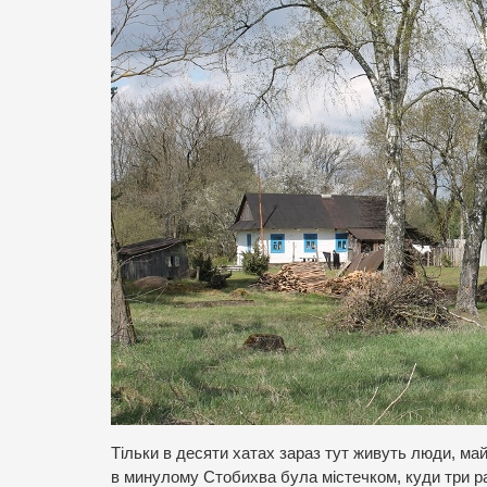
Тільки в десяти хатах зараз тут живуть люди, ма
в минулому Стобихва була містечком, куди три ра