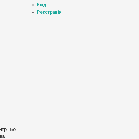
Вхід
Реєстрація
трі. Бо
ква