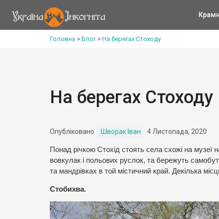
Крам
Головна
>
Блог
>
На берегах Стоходу
На берегах Стоходу
Опубліковано
Шворак Іван
4 Листопада, 2020
Понад річкою Стохід стоять села схожі на музеї н
вовкулак і польових руслок, та бережуть самобут
та мандрівках в той містичний край. Декілька місц
Стобихва.