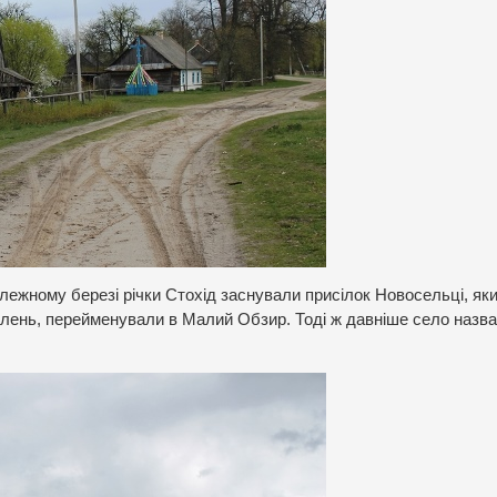
илежному березі річки Стохід заснували присілок Новосельці, яки
селень, перейменували в Малий Обзир. Тоді ж давніше село назв