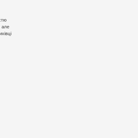
стю
, але
ихівці