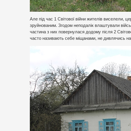
Але під час 1 Світової війни жителів виселели, 
зруйнованим. Згодом неподалік влаштували військ
частина з них повернулася додому після 2 Світов
часто називають себе міщанами, не дивлячись на 