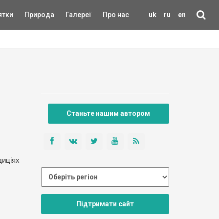
ятки
Природа
Галереї
Про нас
uk
ru
en
Станьте нашим автором
диціях
Підтримати сайт