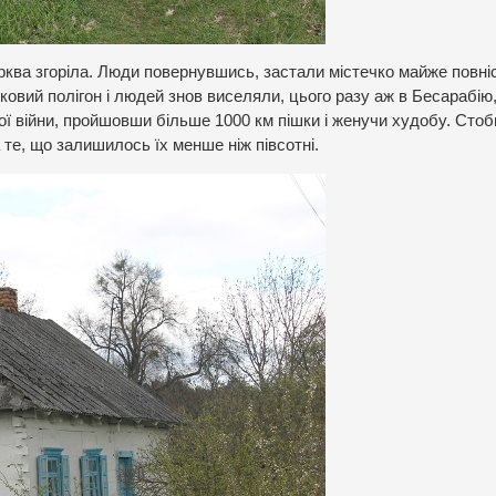
церква згоріла. Люди повернувшись, застали містечко майже повні
овий полігон і людей знов виселяли, цього разу аж в Бесарабію
ої війни, пройшовши більше 1000 км пішки і женучи худобу. Стоб
те, що залишилось їх менше ніж півсотні.