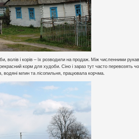
би, волів і корів – їх розводили на продаж. Між численними рука
рекрасний корм для худоби. Сіно і зараз тут часто перевозять ч
ів, водяні млин та лісопильня, працювала корчма.