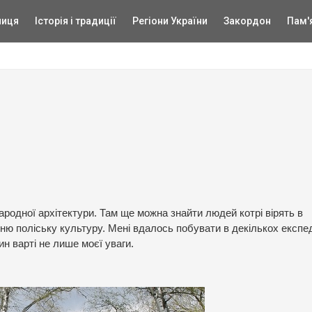
ниця
Історія і традиції
Регіони України
Закордон
Пам'
ародної архітектури. Там ще можна знайти людей котрі вірять в
ню поліську культуру. Мені вдалось побувати в декількох експе
ин варті не лише моєї уваги.