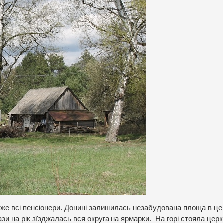
йже всі пенсіонери. Донині залишилась незабудована площа в цен
зи на рік зїзджалась вся округа на ярмарки. На горі стояла цер