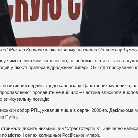
 ікони” Миколи Кривавого військовому злочинцю Стрєлкову-Гіркіну
су чимось високим, скрєпным і, не побоїмося цього слова, духо
одив у якості прапора відродження імперії. Як і для просування і
 позитивний вердикт щодо канонізації Царствених мучеників, ал
“прославлення” продавити не вийшло – частина єпископів висло
о вичікувальну позицію.
рейський собор РПЦ ухвалив лише в серпні 2000-го. Декількома 
ир Путін.
а отримали досить низький чин “страстотерпців”. Завчасно написа
по містах і селах колишньої Російської імперії.