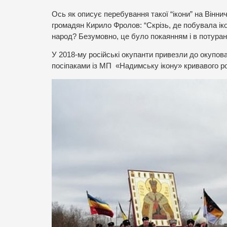
Ось як описує перебування такої “ікони” на Вінн
громадян Кирило Фролов: “Скрізь, де побувала ік
народ? Безумовно, це було покаянням і в потуранн
У 2018-му російські окупанти привезли до окупов
посіпаками із МП «Надимську ікону» кривавого ро