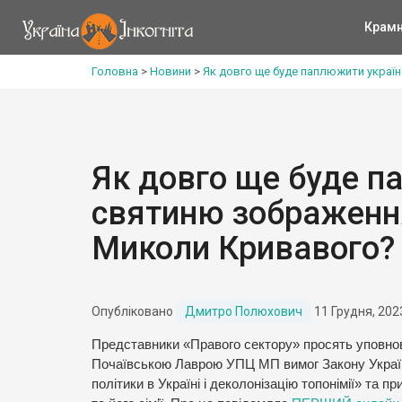
Крам
Головна
>
Новини
>
Як довго ще буде паплюжити украї
Як довго ще буде п
святиню зображення
Миколи Кривавого?
Опубліковано
Дмитро Полюхович
11 Грудня, 202
Представники «Правого сектору» просять уповнов
Почаївською Лаврою УПЦ МП вимог Закону Україн
політики в Україні і деколонізацію топонімії» та пр