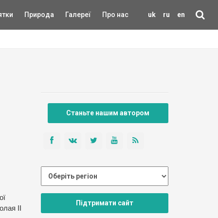
ятки
Природа
Галереї
Про нас
uk
ru
en
Станьте нашим автором
ої
Підтримати сайт
олая ІІ