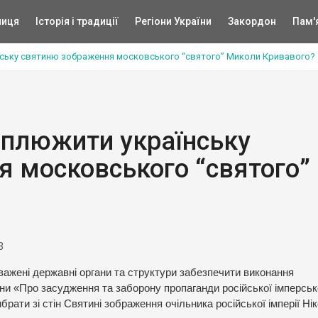
ниця
Історія і традиції
Регіони України
Закордон
Пам'
нську святиню зображення московського “святого” Миколи Кривавого?
аплюжити українську
 московського “святого”
3
ажені державні органи та структури забезпечити виконання
и «Про засудження та заборону пропаганди російської імперськ
ибрати зі стін Святині зображення очільника російської імперії Нік