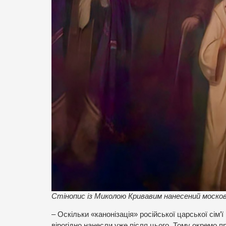
Стінопис із Миколою Кривавим нанесений москов
– Оскільки «канонізація» російської царської сім’
вірогідно нанесли уже після цього. Тому окремо п