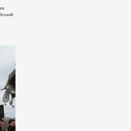
них
ійський