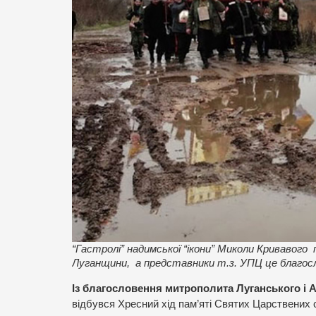
“Гастролі” надимської “ікони” Миколи Кривавого 
Луганщини, а представники т.з. УПЦ це благос
Із благословення митрополита Луганського і
відбувся Хресний хід пам’яті Святих Царствених 