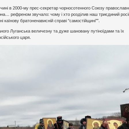
иччині в 2000-му прес-секретар чорносотенного Союзу православ
она… рефреном звучало: чому і хто розділив наш триєдиний рос
і каїнову братоненависній справі “самостійщині””.
аного Луганська величезну та дуже шановану путіноїдами та їх
сійського царя.