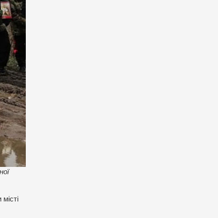
ної
 місті