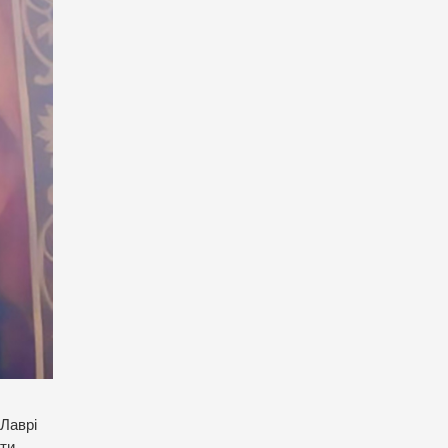
 Лаврі
ити