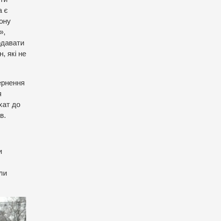
а є
кону
»,
одавати
, які не
ернення
я
хат до
в.
и
ли