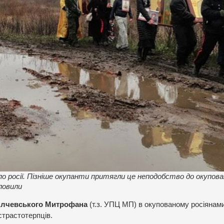
по росії. Пізніше окупанти притягли це неподобство до окупова
ловили
 Алчевського Митрофана
(т.з. УПЦ МП) в окупованому росіянами
страстотерпців.