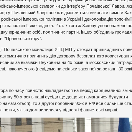
ійсько-імперської символіки до інтер’єру Почаївської Лаври, як
кщо у Почаївській Лаврі все ж відмовляться виконати вимоги За
сійської імперської політики в Україні і деколонізацію топонімії
тва юстиції, яке згідно ч. 2 ст. 7 того ж Закону уповноважене п
ку юридичних осіб, політичних партій, інших об’єднань громадян
і “Правого сектору”.
ації Почаївського монастиря УПЦ МП у стократ пришвидшить пов
и автоматично припинить дію договору безоплатного користуванн
саний за вказівки Януковича на 49 років, а московський патріар
і, накопиченого (невідомо на скільки законно) за останні 30 рокі
тора по часу повністю накладається на період кардинальної змін
 початку 90-х років наші сусіди ще дещо як намагалися будувати
 намагаються), то з другої половини 90-х в РФ все сильніше ста
кі нотки, які згодом вилилися у відверті фашистські марші.