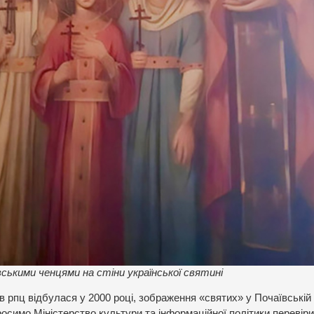
ськими ченцями на стіни української святині
ї в рпц відбулася у 2000 році, зображення «святих» у Почаївській
росимо Міністерство культури та інформаційної політики перевір