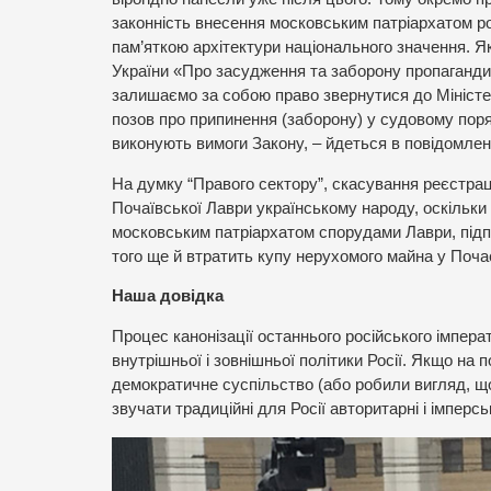
законність внесення московським патріархатом рос
пам’яткою архітектури національного значення. Я
України «Про засудження та заборону пропаганди ро
залишаємо за собою право звернутися до Міністерс
позов про припинення (заборону) у судовому поряд
виконують вимоги Закону, – йдеться в повідомленн
На думку “Правого сектору”, скасування реєстр
Почаївської Лаври українському народу, оскільк
московським патріархатом спорудами Лаври, підпи
того ще й втратить купу нерухомого майна у Почаєв
Наша довідка
Процес канонізації останнього російського імпера
внутрішньої і зовнішньої політики Росії. Якщо на
демократичне суспільство (або робили вигляд, що
звучати традиційні для Росії авторитарні і імперсь