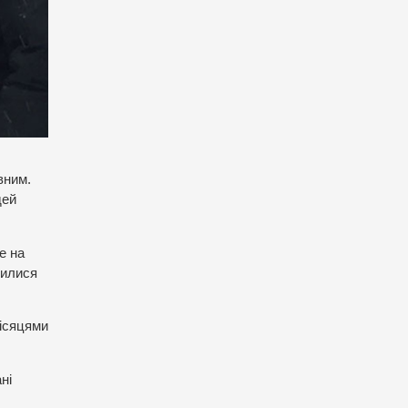
вним.
дей
е на
вилися
місяцями
ні