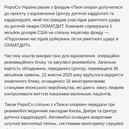
PepsiCo Україна разом з фондом «Твоя опора» долучилися
до проєкту з відновлення Центру дитячої кардіології та
кардіохірургії, який постраждав унаслідок ракетного удару
по дитячій лікарні ОХМАТДИТ. Компанія спрямувала 1
мільйон доларів США на спільну ініціативу фонду —
«Подолання наслідків руйнувань після ракетного удару в
ОХМАТДИТ».
Частину коштів використано для відновлення операційно-
реанімаційного блоку та закупівлі реанімобіля. Загальна
вартість обладнання, переданого Центру, перевищила 36
мільйонів гривень. 22 жовтня 2025 року відбулося відкриття
оновленого блоку, оснащеного 16 моніторинговими
станціями японського виробництва, які дають змогу лікарям
контролювати життєві показники маленьких пацієнтів.
Також PepsiCo спільно з «Твоєю опорою» передали три
реанімобілі медичним закладам Києва, Дніпра та Центру
дитячої кардіохірургії. Автомобілі оснащені апаратами
штучної вентиляції легень, системами моніторингу серцевої