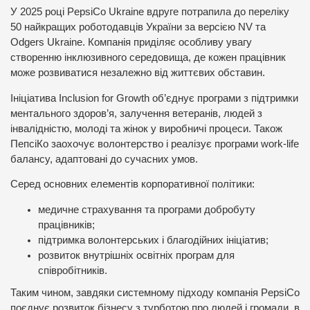
У 2025 році PepsiCo Ukraine вдруге потрапила до переліку
50 найкращих роботодавців України за версією NV та
Odgers Ukraine. Компанія приділяє особливу увагу
створенню інклюзивного середовища, де кожен працівник
може розвиватися незалежно від життєвих обставин.
Ініціатива Inclusion for Growth об’єднує програми з підтримки
ментального здоров’я, залучення ветеранів, людей з
інвалідністю, молоді та жінок у виробничі процеси. Також
ПепсіКо заохочує волонтерство і реалізує програми work-life
балансу, адаптовані до сучасних умов.
Серед основних елементів корпоративної політики:
медичне страхування та програми добробуту
працівників;
підтримка волонтерських і благодійних ініціатив;
розвиток внутрішніх освітніх програм для
співробітників.
Таким чином, завдяки системному підходу компанія PepsiCo
поєднує розвиток бізнесу з турботою про людей і громади, в