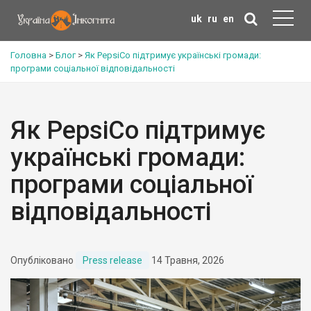
uk
ru
en
Головна
>
Блог
>
Як PepsiCo підтримує українські громади:
програми соціальної відповідальності
Як PepsiCo підтримує
українські громади:
програми соціальної
відповідальності
Опубліковано
Press release
14 Травня, 2026