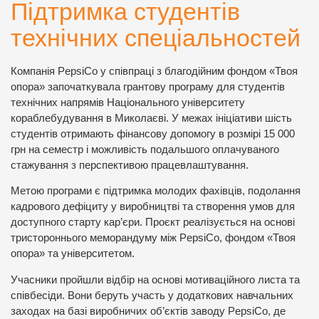
Підтримка студентів
технічних спеціальностей
Компанія PepsiCo у співпраці з благодійним фондом «Твоя
опора» започаткувала грантову програму для студентів
технічних напрямів Національного університету
кораблебудування в Миколаєві. У межах ініціативи шість
студентів отримають фінансову допомогу в розмірі 15 000
грн на семестр і можливість подальшого оплачуваного
стажування з перспективою працевлаштування.
Метою програми є підтримка молодих фахівців, подолання
кадрового дефіциту у виробництві та створення умов для
доступного старту кар’єри. Проєкт реалізується на основі
тристороннього меморандуму між PepsiCo, фондом «Твоя
опора» та університетом.
Учасники пройшли відбір на основі мотиваційного листа та
співбесіди. Вони беруть участь у додаткових навчальних
заходах на базі виробничих об’єктів заводу PepsiCo, де