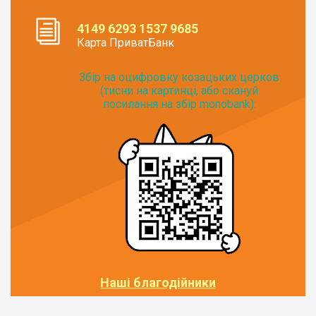
4149 6293 1537 9685
Карта ПриватБанк
Збір на оцифровку козацьких церков
(тисни на картинці, або скануй
посилання на збір monobank):
Наші благодійники