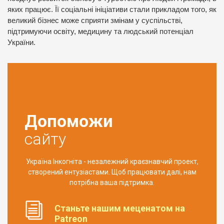
яких працює. Її соціальні ініціативи стали прикладом того, як
великий бізнес може сприяти змінам у суспільстві,
підтримуючи освіту, медицину та людський потенціал
України.
Допоможи
сайту
Україна Інкогніта - незалежний краєзнавчий проект,
створений ентузіастами. Щоб працювати далі, нам
потрібна ваша підтримка.
Станьте нашим меценатом на
Patreon