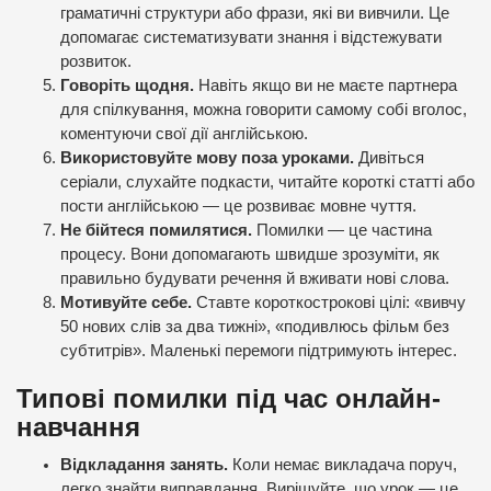
граматичні структури або фрази, які ви вивчили. Це
допомагає систематизувати знання і відстежувати
розвиток.
Говоріть щодня.
Навіть якщо ви не маєте партнера
для спілкування, можна говорити самому собі вголос,
коментуючи свої дії англійською.
Використовуйте мову поза уроками.
Дивіться
серіали, слухайте подкасти, читайте короткі статті або
пости англійською — це розвиває мовне чуття.
Не бійтеся помилятися.
Помилки — це частина
процесу. Вони допомагають швидше зрозуміти, як
правильно будувати речення й вживати нові слова.
Мотивуйте себе.
Ставте короткострокові цілі: «вивчу
50 нових слів за два тижні», «подивлюсь фільм без
субтитрів». Маленькі перемоги підтримують інтерес.
Типові помилки під час онлайн-
навчання
Відкладання занять.
Коли немає викладача поруч,
легко знайти виправдання. Вирішуйте, що урок — це