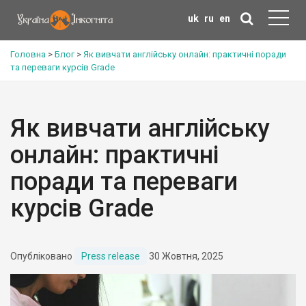
uk
ru
en
Головна
>
Блог
>
Як вивчати англійську онлайн: практичні поради
та переваги курсів Grade
Як вивчати англійську
онлайн: практичні
поради та переваги
курсів Grade
Опубліковано
Press release
30 Жовтня, 2025