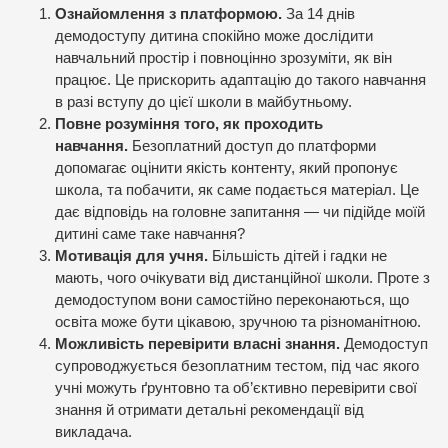
Ознайомлення з платформою.
За 14 днів
демодоступу дитина спокійно може дослідити
навчальний простір і повноцінно зрозуміти, як він
працює. Це прискорить адаптацію до такого навчання
в разі вступу до цієї школи в майбутньому.
Повне розуміння того, як проходить
навчання.
Безоплатний доступ до платформи
допомагає оцінити якість контенту, який пропонує
школа, та побачити, як саме подається матеріал. Це
дає відповідь на головне запитання — чи підійде моїй
дитині саме таке навчання?
Мотивація для учня.
Більшість дітей і гадки не
мають, чого очікувати від дистанційної школи. Проте з
демодоступом вони самостійно переконаються, що
освіта може бути цікавою, зручною та різноманітною.
Можливість перевірити власні знання.
Демодоступ
супроводжується безоплатним тестом, під час якого
учні можуть ґрунтовно та об’єктивно перевірити свої
знання й отримати детальні рекомендації від
викладача.