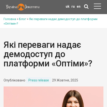
uk
ru
en
Головна
>
Блог
>
Які переваги надає демодоступ до платформи
«Оптіми»?
Які переваги надає
демодоступ до
платформи «Оптіми»?
Опубліковано
Press release
29 Жовтня, 2025