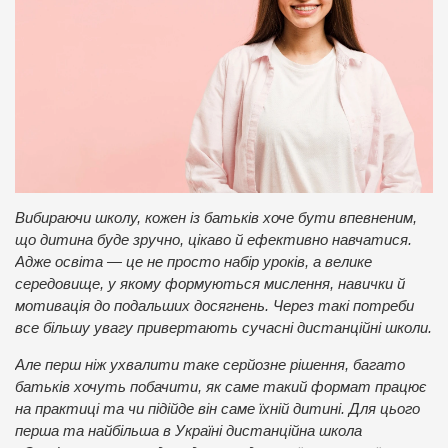
Вибираючи школу, кожен із батьків хоче бути впевненим,
що дитина буде зручно, цікаво й ефективно навчатися.
Адже освіта — це не просто набір уроків, а велике
середовище, у якому формуються мислення, навички й
мотивація до подальших досягнень. Через такі потреби
все більшу увагу привертають сучасні дистанційні школи.
Але перш ніж ухвалити таке серйозне рішення, багато
батьків хочуть побачити, як саме такий формат працює
на практиці та чи підійде він саме їхній дитині. Для цього
перша та найбільша в Україні дистанційна школа