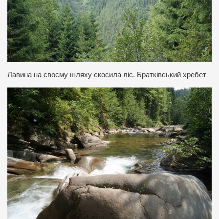
Лавина на своєму шляху скосила ліс. Братківський хребет