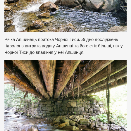
Річка Апшинець притока Чорної Тиси. Згідно досліджень
гідрологів витрата води у Апшинці та його стік більші, ніж у
Чорної Тиси до впадіння у неї Апшинця.