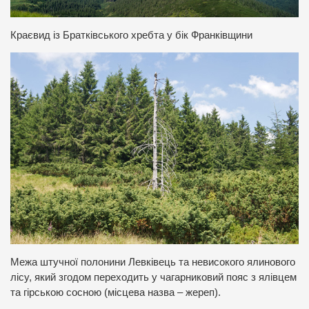
Краєвид із Братківського хребта у бік Франківщини
Межа штучної полонини Левківець та невисокого ялинового
лісу, який згодом переходить у чагарниковий пояс з ялівцем
та гірською сосною (місцева назва – жереп).