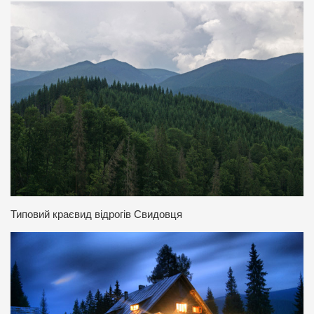
Типовий краєвид відрогів Свидовця