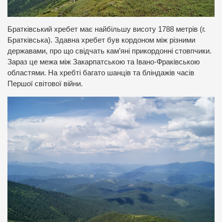
Братківський хребет має найбільшу висоту 1788 метрів (г.
Братківська). Здавна хребет був кордоном між різними
державами, про що свідчать кам’яні прикордонні стовпчики.
Зараз це межа між Закарпатською та Івано-Фраківською
областями. На хребті багато шанців та бліндажів часів
Першої світової війни.