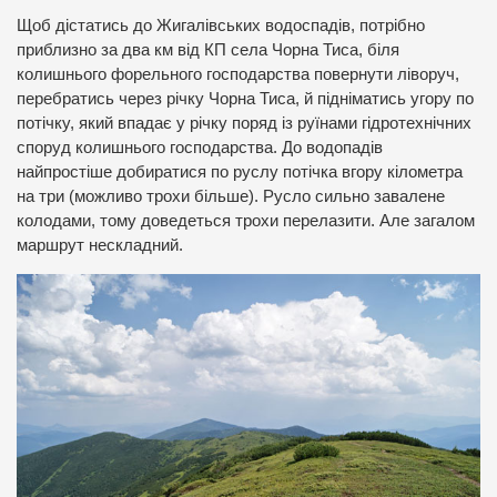
Щоб дістатись до Жигалівських водоспадів, потрібно
приблизно за два км від КП села Чорна Тиса, біля
колишнього форельного господарства повернути ліворуч,
перебратись через річку Чорна Тиса, й підніматись угору по
потічку, який впадає у річку поряд із руїнами гідротехнічних
споруд колишнього господарства. До водопадів
найпростіше добиратися по руслу потічка вгору кілометра
на три (можливо трохи більше). Русло сильно завалене
колодами, тому доведеться трохи перелазити. Але загалом
маршрут нескладний.