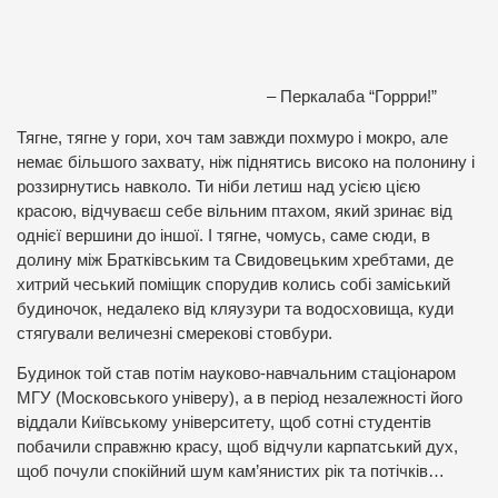
– Перкалаба “Горрри!”
Тягне, тягне у гори, хоч там завжди похмуро і мокро, але
немає більшого захвату, ніж піднятись високо на полонину і
роззирнутись навколо. Ти ніби летиш над усією цією
красою, відчуваєш себе вільним птахом, який зринає від
однієї вершини до іншої. І тягне, чомусь, саме сюди, в
долину між Братківським та Свидовецьким хребтами, де
хитрий чеський поміщик спорудив колись собі заміський
будиночок, недалеко від кляузури та водосховища, куди
стягували величезні смерекові стовбури.
Будинок той став потім науково-навчальним стаціонаром
МГУ (Московського універу), а в період незалежності його
віддали Київському університету, щоб сотні студентів
побачили справжню красу, щоб відчули карпатський дух,
щоб почули спокійний шум кам’янистих рік та потічків…