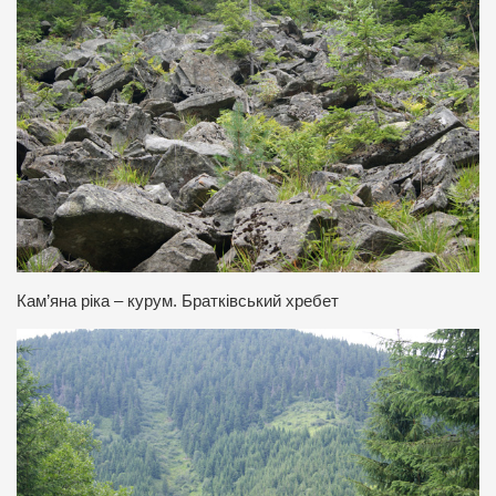
Кам’яна ріка – курум. Братківський хребет