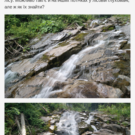
лісу. Можливо такі є й на інших потічках у лісовій глухомані,
але ж як їх знайти?