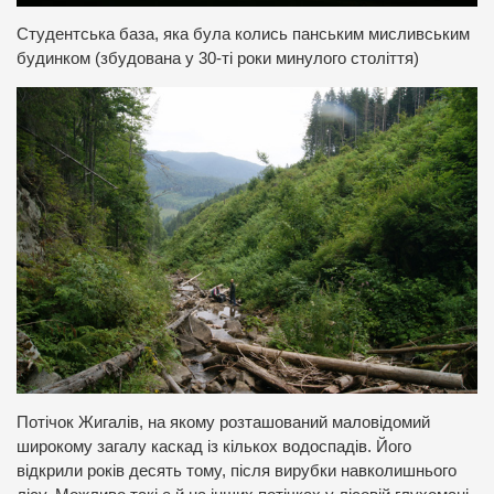
Студентська база, яка була колись панським мисливським
будинком (збудована у 30-ті роки минулого століття)
Потічок Жигалів, на якому розташований маловідомий
широкому загалу каскад із кількох водоспадів. Його
відкрили років десять тому, після вирубки навколишнього