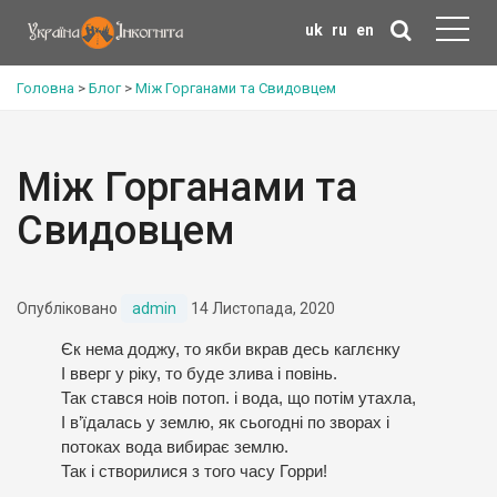
uk
ru
en
Головна
>
Блог
>
Між Горганами та Свидовцем
Між Горганами та
Свидовцем
Опубліковано
admin
14 Листопада, 2020
Єк нема доджу, то якби вкрав десь каглєнку
І вверг у ріку, то буде злива і повінь.
Так стався ноів потоп. і вода, що потім утахла,
І в’їдалась у землю, як сьогодні по зворах і
потоках вода вибирає землю.
Так і створилися з того часу Горри!