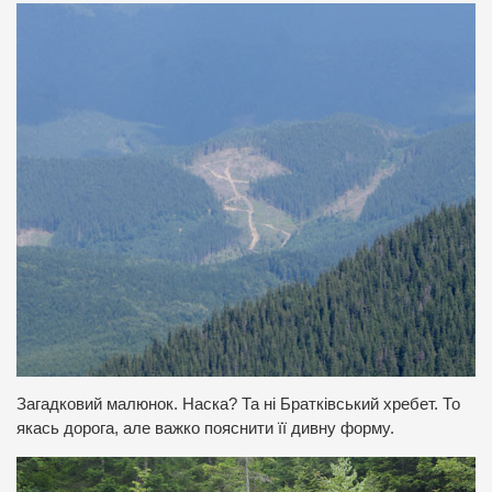
Загадковий малюнок. Наска? Та ні Братківський хребет. То
якась дорога, але важко пояснити її дивну форму.