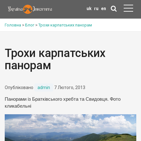
uk
ru
en
Головна
>
Блог
>
Трохи карпатських панорам
Трохи карпатських
панорам
Опубліковано
admin
7 Лютого, 2013
Панорами із Братківського хребта та Свидовця. Фото
кликабельні