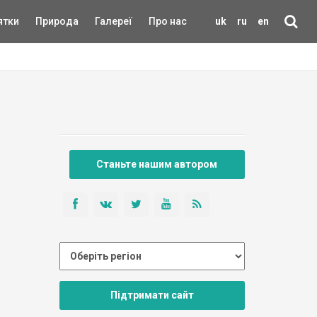
ятки
Природа
Галереї
Про нас
uk
ru
en
Станьте нашим автором
Підтримати сайт