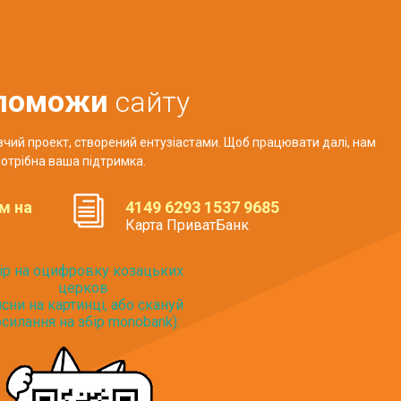
поможи
сайту
авчий проект, створений ентузіастами. Щоб працювати далі, нам
отрібна ваша підтримка.
м на
4149 6293 1537 9685
Карта ПриватБанк
ір на оцифровку козацьких
церков
исни на картинці, або скануй
силання на збір monobank):