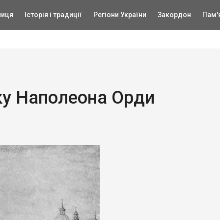
ниця
Історія і традиції
Регіони України
Закордон
Пам'
ку Наполеона Орди