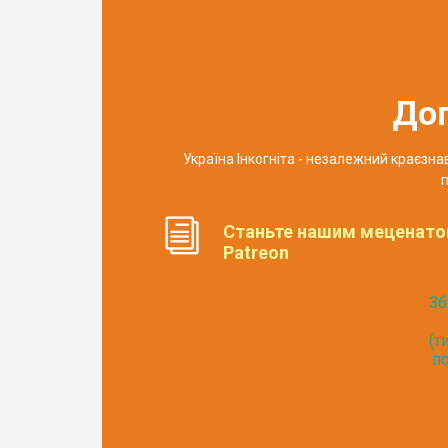
До
Україна Інкогніта - незалежний краєзн
п
Станьте нашим меценато
Patreon
Зб
(т
по