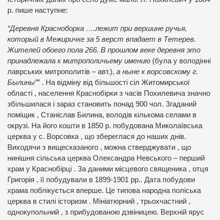
р. пише наступне:
“Деревня Красноборка ….лежит при вершине ручья,
который в Межиричке за 5 верст впадает в Тетерев.
Жителей обоего пола 266. В прошлом веке деревня это
принадлежала к митрополичьему имению
(була у володінні
лаврських митрополитів – авт.),
а ныне к ворсовскому г.
Былины”
” . На відміну від більшості сіл Житомирської
області , населення Краснобірки з часів Похилевича значно
збільшилася і зараз становить понад 900 чол. Згаданий
поміщик , Станіслав Билина, володів кількома селами в
окрузі. На його кошти в 1850 р. побудована Миколаївська
церква у с. Ворсовка , що збереглася до наших днів.
Виходячи з вищесказаного , можна стверджувати , що
нинішня сільська церква Олександра Невського – перший
храм у Краснобірці . За даними місцевого священика , отця
Григорія , її побудували в 1899-1901 рр.. Дата побудови
храма поблікується вперше. Це типова народна поліська
церква в стилі історизм . Мініатюрний , трьохчастний ,
однокупольний , з прибудованою дзвіницею. Верхній ярус