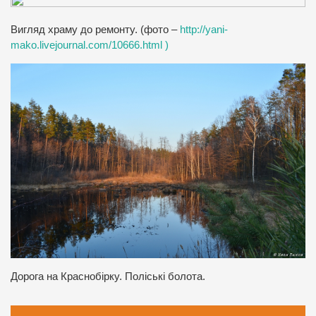
Вигляд храму до ремонту. (фото –
http://yani-
mako.livejournal.com/10666.html )
Дорога на Краснобірку. Поліські болота.