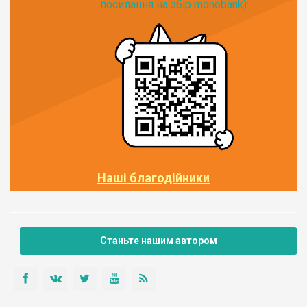
посилання на збір monobank):
Наші благодійники
Станьте нашим автором