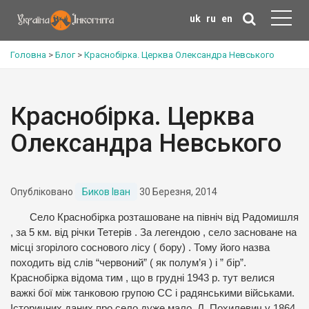
uk
ru
en
Головна
>
Блог
>
Краснобірка. Церква Олександра Невського
Краснобірка. Церква
Олександра Невського
Опубліковано
Биков Іван
30 Березня, 2014
Село Краснобірка розташоване на північ від Радомишля
, за 5 км. від річки Тетерів . За легендою , село засноване на
місці згорілого соснового лісу ( бору) . Тому його назва
походить від слів “червоний” ( як полум’я ) і ” бір”.
Краснобірка відома тим , що в грудні 1943 р. тут велися
важкі бої між танковою групою СС і радянськими військами.
Історичних даних про село дуже мало. Л. Похилевич у 1864