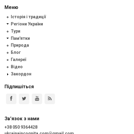
Меню
Історія і традиції
Регіони України
Тури
Пам'ятки
Природа
Блог
Галереї
Відео
Закордон
Підпишіться
Зв'язок з нами
+38 050 9364428
ukrainaincognita.com@gmail.com