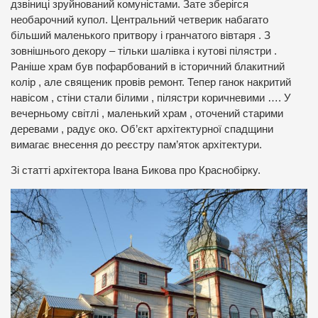
дзвіниці зруйнований комуністами. Зате зберігся
необарочний купол. Центральний четверик набагато
більший маленького притвору і гранчатого вівтаря . З
зовнішнього декору – тільки шалівка і кутові пілястри .
Раніше храм був пофарбований в історичний блакитний
колір , але священик провів ремонт. Тепер ганок накритий
навісом , стіни стали білими , пілястри коричневими …. У
вечерньому світлі , маленький храм , оточений старими
деревами , радує око. Об’єкт архітектурної спадщини
вимагає внесення до реєстру пам’яток архітектури.
Зі статті архітектора Івана Бикова про Краснобірку.