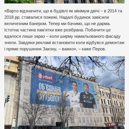
«Варто відзначити, що в будівлі як мінімум двічі – в 2014 та
2018 рр. ставалися пожежі. Надалі будинок завісили
величезним банером. Тепер ми бачимо, що не дарма.
Істотна частина памʼятки вже розібрана. Побачити це
вдалося лише зараз – коли ширму намальованого фасаду
зняли. Завдяки рекламі встановити коли відбувся демонтаж
і пряме порушення Закону, – важко», – каже Перов.