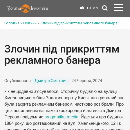
uk
ru
en
Головна
>
Новини
>
Злочин під прикриттям рекламного банера
Злочин під прикриттям
рекламного банера
Опубліковано
Дмитро Смотрич
24 Червня, 2024
Як нещодавно з’ясувалося, сторичну будівлю на вулиці
Хмельницького біля Золотих воріт у Києві, що тривалий час
була закрита рекламним банером, частково розібрали. Про
це з посиланням на пам’яткоохоронця й активіста Дмитра
Перова повідомляє
pragmatika.media
. Йдеться про будинок
1884 року, що розташований на вул. Хмельницького, 12 і є
чинною пам’яткою історії та архітектури місцевого значення.