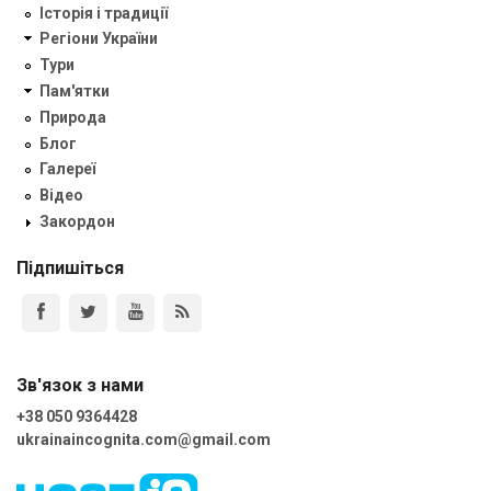
Історія і традиції
Регіони України
Тури
Пам'ятки
Природа
Блог
Галереї
Відео
Закордон
Підпишіться
Зв'язок з нами
+38 050 9364428
ukrainaincognita.com@gmail.com