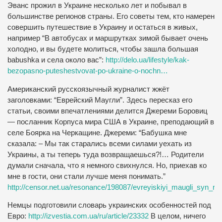
Эванс прожил в Украине несколько лет и побывал в
большинстве регионов страны. Его советы тем, кто намерен
совершить путешествие в Украину и остаться в живых,
например “В автобусах и маршрутках зимой бывает очень
холодно, и вы будете молиться, чтобы зашла большая
babushka и села около вас”:
http://delo.ua/lifestyle/kak-
bezopasno-puteshestvovat-po-ukraine-o-nochn…
Американский русскоязычный журналист жжёт
заголовками: “Еврейский Маугли”. Здесь пересказ его
статьи, своими впечатлениями делится Джереми Боровиц
— посланник Корпуса мира США в Украине, преподающий в
селе Боярка на Черкащине. Джереми: “Бабушка мне
сказала: – Мы так старались всеми силами уехать из
Украины, а ты теперь туда возвращаешься?!… Родители
думали сначала, что я немного свихнулся. Но, приехав ко
мне в гости, они стали лучше меня понимать.”
http://censor.net.ua/resonance/198087/evreyiskiyi_maugli_syn_r
Немцы подготовили словарь украинских особенностей под
Евро:
http://izvestia.com.ua/ru/article/23332
В целом, ничего