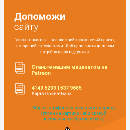
Допоможи
сайту
Україна Інкогніта - незалежний краєзнавчий проект,
створений ентузіастами. Щоб працювати далі, нам
потрібна ваша підтримка.
Станьте нашим меценатом на
Patreon
4149 6293 1537 9685
Карта ПриватБанк
Збір на оцифровку козацьких церков
(тисни на картинці, або скануй
посилання на збір monobank):