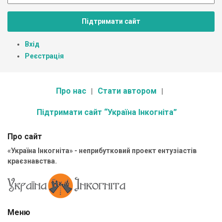
Підтримати сайт
Вхід
Реєстрація
Про нас
Стати автором
Підтримати сайт “Україна Інкогніта”
Про сайт
«Україна Інкогніта» - неприбутковий проект ентузіастів
краєзнавства.
Меню