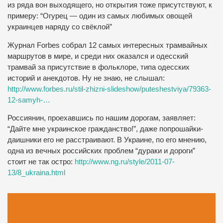
из ряда вон выходящего, но открытия тоже присутствуют, к
примеру: “Огурец — один из самых любимых овощей
украинцев наряду со свёклой”
Журнал Forbes собрал 12 самых интересных трамвайных
маршрутов в мире, и среди них оказался и одесский
трамвай за присутствие в фольклоре, типа одесских
историй и анекдотов. Ну не знаю, не слышал:
http://www.forbes.ru/stil-zhizni-slideshow/puteshestviya/79363-
12-samyh-…
Россиянин, проехавшись по нашим дорогам, заявляет:
“Дайте мне украинское гражданство!”, даже попрошайки-
даишники его не расстраивают. В Украине, по его мнению,
одна из вечных российских проблем “дураки и дороги”
стоит не так остро:
http://www.ng.ru/style/2011-07-
13/8_ukraina.html