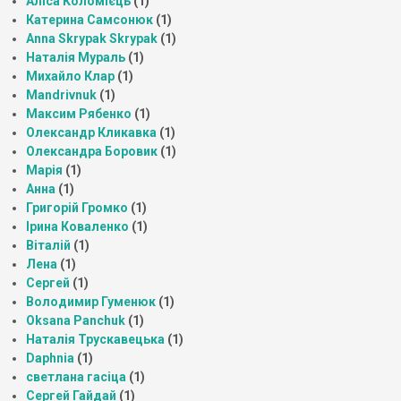
Аліса Коломієць
(1)
Катерина Самсонюк
(1)
Anna Skrypak Skrypak
(1)
Наталія Мураль
(1)
Михайло Клар
(1)
Mandrivnuk
(1)
Максим Рябенко
(1)
Олександр Кликавка
(1)
Олександра Боровик
(1)
Марія
(1)
Анна
(1)
Григорій Громко
(1)
Ірина Коваленко
(1)
Віталій
(1)
Лена
(1)
Сергей
(1)
Володимир Гуменюк
(1)
Oksana Panchuk
(1)
Наталія Трускавецька
(1)
Daphnia
(1)
светлана гасіца
(1)
Сергей Гайдай
(1)