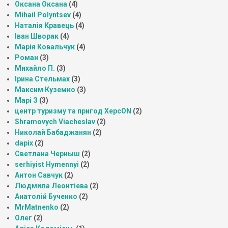
Оксана Оксана
(4)
Mihail Polyntsev
(4)
Наталія Кравець
(4)
Іван Шворак
(4)
Марія Ковальчук
(4)
Роман
(3)
Михайло П.
(3)
Ірина Стельмах
(3)
Максим Куземко
(3)
Марі З
(3)
центр туризму та пригод ХерсON
(2)
Shramovych Viacheslav
(2)
Николай Бабаджанян
(2)
dapix
(2)
Светлана Черныш
(2)
serhiyist Hymennyi
(2)
Антон Савчук
(2)
Людмила Леонтіева
(2)
Анатолій Бученко
(2)
MrMatnenko
(2)
Олег
(2)