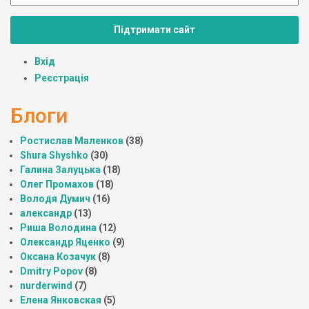
Підтримати сайт
Вхід
Реєстрація
Блоги
Ростислав Маленков
(38)
Shura Shyshko
(30)
Галина Залуцька
(18)
Олег Промахов
(18)
Володя Думич
(16)
александр
(13)
Риша Володина
(12)
Олександр Яценко
(9)
Оксана Козачук
(8)
Dmitry Popov
(8)
nurderwind
(7)
Елена Янковская
(5)