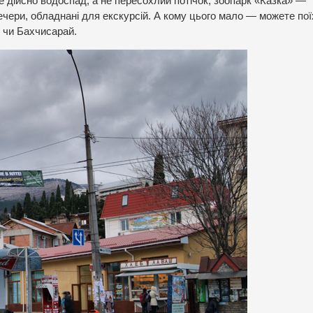
дійсно водоспад, а не пересохлий потічок; зоопарк «Казка» —
печери, обладнані для екскурсій. А кому цього мало — можете по
 чи Бахчисарай.