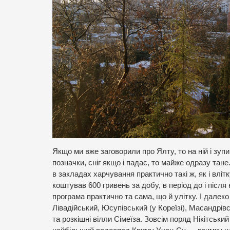
Якщо ми вже заговорили про Ялту, то на ній і зу
позначки, сніг якщо і падає, то майже одразу тан
в закладах харчування практично такі ж, як і влітк
коштував 600 гривень за добу, в період до і після
програма практично та сама, що й улітку. І далек
Лівадійський, Юсупівський (у Кореїзі), Масандрів
та розкішні вілли Сімеїза. Зовсім поряд Нікітськ