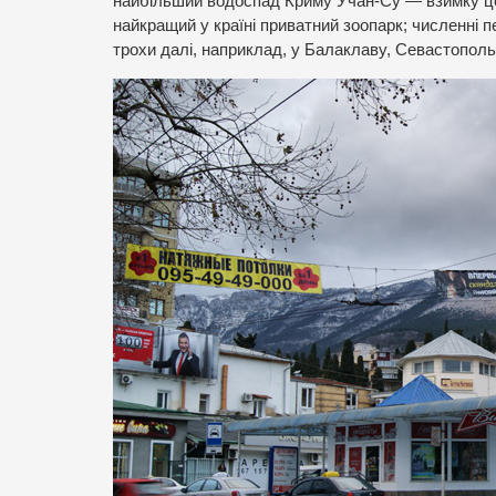
найбільший водоспад Криму Учан-Су — взимку це 
найкращий у країні приватний зоопарк; численні 
трохи далі, наприклад, у Балаклаву, Севастополь