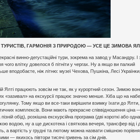
В ТУРИСТІВ, ГАРМОНІЯ З ПРИРОДОЮ — УСЕ ЦЕ ЗИМОВА Я
екрасні винно-дегустаційні тури, зокрема на завод у Масандру. І
я чого влітку довелося б пітніти у чергах. Ну а якщо ви палкий
ше вподобаєте, ніж літню: музеї Чехова, Пушкіна, Лесі Українки
вій Ялті працюють зовсім не так, як у курортний сезон. Зимою вон
цях «зазивал» на екскурсії працює значно менше. Хіба що на наб
огулянку. Тому якщо ви все-таки вирішили взимку їхати до Ялти,
тичних комплексів. Вони мають прекрасне співвідношення ціна —
 пізній обід), розкішна екскурсійна програма (дві короткі або одн
ькою водою, ну а ще дискотека і святкова вечеря, трансфер від і 
ь, а вартість у грудні та лютому можна назвати смішною порівня
ми — якихось півтори тисячі гривень за сім днів.