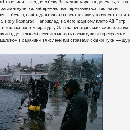
ичні краєвиди — з одного боку безмежна морська далечінь, з інш
охи заспані вулички, набережна, яка переливається тисячами
у — безліч, навіть для фанатів гірських лиж: у горах сніг лежит
а, ніж у Карпатах. Наприклад, на легендарному плато Ай-Петрі
тній плюсовій температурі у Ялті на айпетрівських схилах завжди 
анчиків, де втомлені лижники можуть посмакувати і прекрасним
 шашликом з баранини, і численними стравами східної кухні — шу