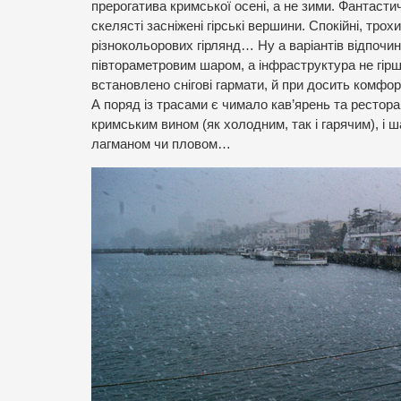
прерогатива кримської осені, а не зими. Фантаст
скелясті засніжені гірські вершини. Спокійні, тр
різнокольорових гірлянд… Ну а варіантів відпочинк
півтораметровим шаром, а інфраструктура не гірш
встановлено снігові гармати, й при досить комфор
А поряд із трасами є чимало кав’ярень та рестор
кримським вином (як холодним, так і гарячим), і
лагманом чи пловом…