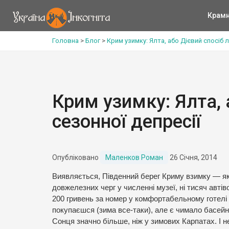
Крам
Головна
>
Блог
>
Крим узимку: Ялта, або Дієвий спосіб л
Крим узимку: Ялта, 
сезонної депресії
Опубліковано
Маленков Роман
26 Січня, 2014
Виявляється, Південний берег Криму взимку — як 
довжелезних черг у численні музеї, ні тисяч автів
200 гривень за номер у комфортабельному готелі 
покупаєшся (зима все-таки), але є чимало басейн
Сонця значно більше, ніж у зимових Карпатах. І н