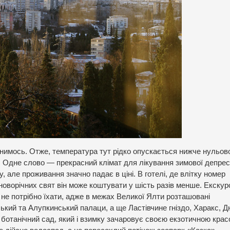
пинимось. Отже, температура тут рідко опускається нижче нульов
е. Одне слово — прекрасний клімат для лікування зимової депресі
у, але проживання значно падає в ціні. В готелі, де влітку номер
 новорічних свят він може коштувати у шість разів менше. Екскур
о не потрібно їхати, адже в межах Великої Ялти розташовані
ський та Алупкинський палаци, а ще Ластівчине гніздо, Харакс, 
ий ботанічний сад, який і взимку зачаровує своєю екзотичною крас