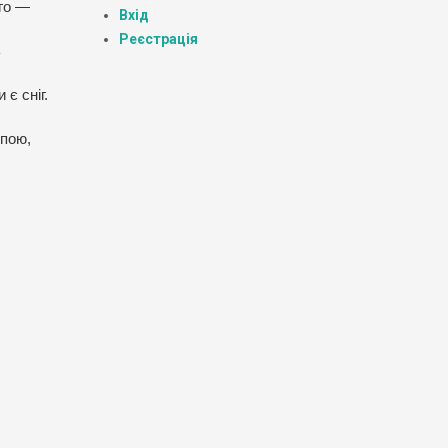
ого —
Вхід
Реєстрація
ь
є сніг.
рпою,