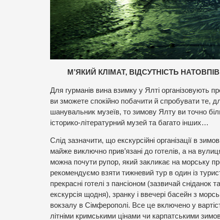
М’ЯКИЙ КЛІМАТ, ВІДСУТНІСТЬ НАТОВПІ
Для гурманів вина взимку у Ялті організовують пр
ви зможете спокійно побачити й спробувати те, дл
шанувальник музеїв, то зимову Ялту ви точно біль
історико-літературний музей та багато інших…
Слід зазначити, що екскурсійні організації в зимо
майже виключно прив’язані до готелів, а на вули
можна почути рупор, який закликає на морську пр
рекомендуємо взяти тижневий тур в один із турис
прекрасні готелі з пансіоном (зазвичай сніданок та
екскурсія щодня), зранку і ввечері басейн з морс
вокзалу в Сімферополі. Все це включено у вартіст
літніми кримськими цінами чи карпатськими зимови