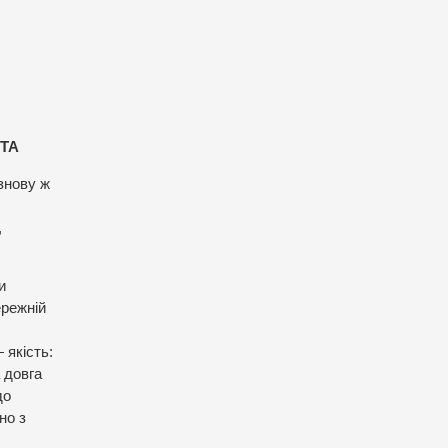
ЛТА
 знову ж
,
и
ережній
 якість:
а довга
до
но з