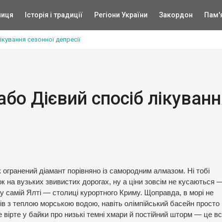
ниця
Історія і традиції
Регіони України
Закордон
Пам'
ікування сезонної депресії
або Дієвий спосіб лікуван
огранений діамант порівняно із самородним алмазом. Ні тобі
ок на вузьких звивистих дорогах, ну а ціни зовсім не кусаються 
у самій Ялті — столиці курортного Криму. Щоправда, в морі не
ів з теплою морською водою, навіть олімпійський басейн просто 
е вірте у байки про низькі темні хмари й постійний шторм — це в