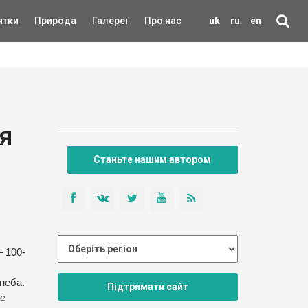
ятки
Природа
Галереї
Про нас
uk
ru
en
ня
Станьте нашим автором
— 100-
неба.
Підтримати сайт
се